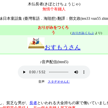
木仏長者(きぼとけちょうじゃ)
無情个有錢人
妹日本童話集 (臺灣客語．海陸腔) 翻譯：鄧文政(ten33 vun55 zhin1
おりがみをつくろ
う
(
おりがみくらぶ
より)
おすもうさん
♪音声配信(html5)
音声
スタヂオせんむ
し、貧乏な男が、
長者
といわれる大金持ちの家で働いていまし
一個窮苦个男仔人，在一個大有錢人屋下做事。