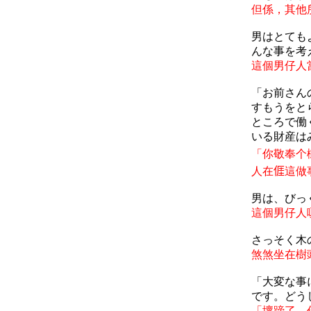
但係，其他
男はとても
んな事を考
這個男仔人
「お前さん
すもうをと
ところで働
いる財産は
「你敬奉个
人在
𠊎
這做
男は、びっ
這個男仔人
さっそく木
煞煞坐在樹
「大変な事
です。どう
「壞蹄了，