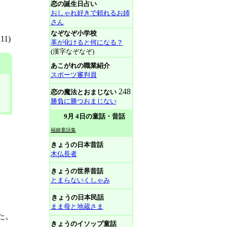
恋の誕生日占い
おしゃれ好きで頼れるお姉
さん
なぞなぞ小学校
1)
革が化けると何になる？
(漢字なぞなぞ)
あこがれの職業紹介
スポーツ審判員
248
恋の魔法とおまじない
勝負に勝つおまじない
9月 4日の童話・昔話
福娘童話集
きょうの日本昔話
木仏長者
きょうの世界昔話
とまらないくしゃみ
きょうの日本民話
まま母と地蔵さま
た。
きょうのイソップ童話