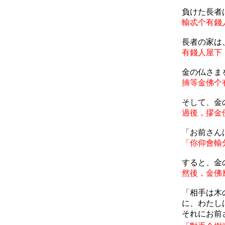
負けた長者
輸忒个有錢
長者の家は
有錢人屋下
金の仏さま
揇等
金佛个
そして、金
過後，摎金
「お前さん
「你仰會輸
すると、金
然後，金佛
「相手は木
に、わたし
それにお前