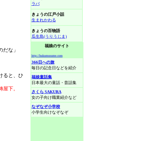
ラバ
きょうの江戸小話
生まれかわる
きょうの百物語
瓜生島(うりうじま)
福娘のサイト
のだな」
http://hukumusume.com
366日への旅
毎日の記念日などを紹介
けると、ひ
福娘童話集
日本最大の童話・昔話集
轉屋下。
さくら SAKURA
女の子向け職業紹介など
なぞなぞ小学校
小学生向けなぞなぞ