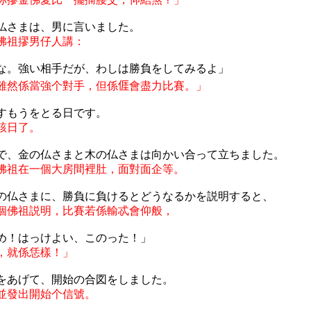
仏さまは、男に言いました。
佛祖摎男仔人講：
な。強い相手だが、わしは勝負をしてみるよ」
雖然係當強个對手，但係
𠊎
會盡力比賽。」
すもうをとる日です。
該日了。
で、金の仏さまと木の仏さまは向かい合って立ちました。
佛祖在一個大房間裡肚，面對面企等。
の仏さまに、勝負に負けるとどうなるかを説明すると、
個佛祖説明，比賽若係輸忒會仰般，
め！はっけよい、このった！」
，就係恁樣！」
をあげて、開始の合図をしました。
並發出開始个信號。