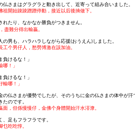
の仏さまはグラグラと動き出して、近寄って組み合いました。
佛祖開始
踜踜蹭蹭停
動，接近以后後
揇做下
。
されたり、なかなか勝負がつきません。
，盡難分得出輸贏。
人の男も、ハラハラしながら応援
おうえん
しました。
(
)
長工个男仔人，愁勞博激在該加油。
ま負けるな！」
輸哪！」
ま負けるな！」
好輸哪！」
金の仏さまが優勢でしたが、そのうちに金の仏さまの体中が汗
きたのです。
贏面，但係慢慢仔，金佛个身體開始汗水
溚
潦。
く、足もフラフラです。
腳乜吃吃
惇
。