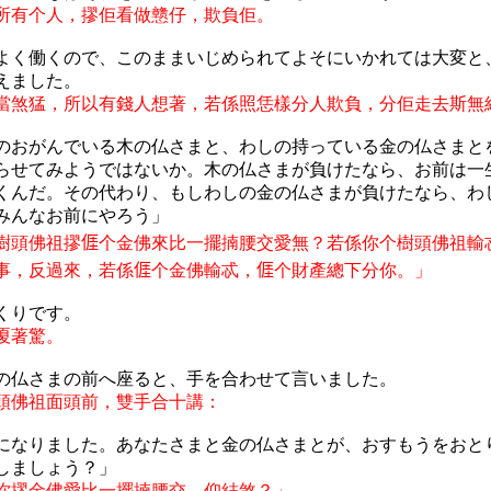
所有个人，摎佢看做戆仔，欺負佢。
よく働くので、このままいじめられてよそにいかれては大変と
えました。
當煞猛，所以有錢人想著，若係照恁樣分人欺負，分佢走去斯無
のおがんでいる木の仏さまと、わしの持っている金の仏さまと
らせてみようではないか。木の仏さまが負けたなら、お前は一
くんだ。その代わり、もしわしの金の仏さまが負けたなら、わ
みんなお前にやろう」
樹頭佛祖摎
𠊎
个
金佛來比一擺
揇
腰交愛無？若係你个樹頭佛祖輸
事，反過來，若係
𠊎
个
金佛輸忒，
𠊎
个
財產總下分你。」
くりです。
嗄著驚。
の仏さまの前へ座ると、手を合わせて言いました。
頭佛祖面頭前，雙手合十講：
になりました。あなたさまと金の仏さまとが、おすもうをおと
しましょう？」
你摎金佛愛比一擺
揇
腰交，仰結煞？」