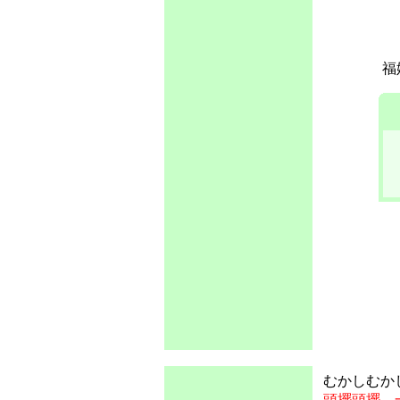
福
むかしむか
頭擺頭擺，