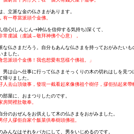
は、立派な金の仏さまがあります。
，有一尊當派頭个金佛。
ん信心
しんじん
神仏を信仰する気持ち
深くて、
(
→
)
非常虔誠（虔誠→敬拜神佛个心意），
派な仏さまだろう。自分もあんな仏さまを持っておがみたいも
いました。
會恁派頭个金佛！我也想愛有恁樣个佛祖。」
、男は山へ仕事に行って仏さまそっくりの木の切れはしを見つ
て帰りました。
仔人去山頂做事，發現一截看起來像佛祖个樹仔，摎佢拈起來帶
の部屋に、おまつりしたのです。
家房間裡肚敬奉。
自分のおぜんをお供えして木の仏さまをおがみました。
男仔人摎佢自家个飯菜供奉樹頭佛祖。
のみんなはそれをバカにして、男をいじめるのです。