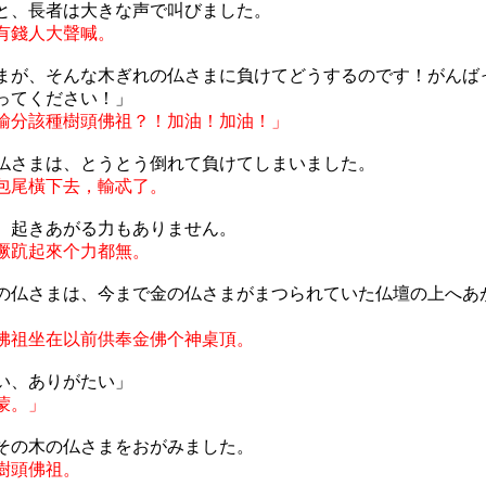
と、長者は大きな声で叫びました。
有錢人大聲喊。
まが、そんな木ぎれの仏さまに負けてどうするのです！がんば
ってください！」
輸分該種樹頭佛祖？！加油！加油！」
仏さまは、とうとう倒れて負けてしまいました。
包尾橫下去，輸忒了。
、起きあがる力もありません。
蹶
䟘
起來个力都無。
の仏さまは、今まで金の仏さまがまつられていた仏壇の上へあ
佛祖坐在以前供奉金佛个神桌頂。
い、ありがたい」
蒙。」
その木の仏さまをおがみました。
樹頭佛祖。