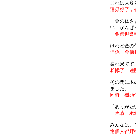
これは大変
這毋好了，
「金の仏さ
い！がんば
「金佛仰會
けれど金の
但係，金佛
疲れ果てて
昶悿了，連
その間に木
ました。
同時，樹頭
「ありがた
「承蒙，承
みんなは、
逐個人都拜