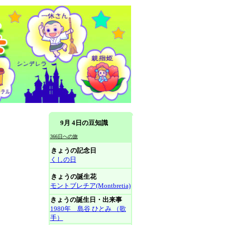
9月 4日の豆知識
366日への旅
きょうの記念日
くしの日
きょうの誕生花
モントブレチア(Montbretia)
きょうの誕生日・出来事
1980年 島谷 ひとみ （歌
手）