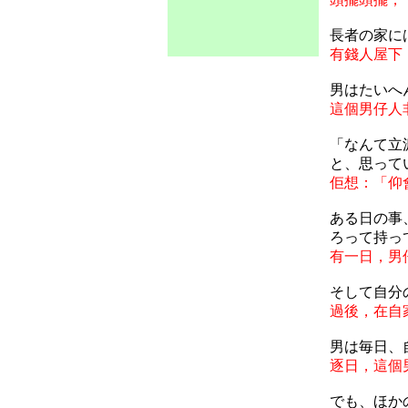
長者の家に
有錢人屋下
男はたいへ
這個男仔人
「なんて立
と、思って
佢想：「仰
ある日の事
ろって持っ
有一日，男
そして自分
過後，在自
男は毎日、
逐日，這個
でも、ほか