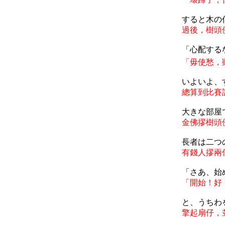
すると木の
過後，樹頭
「心配する
「毋使愁，
いよいよ、
總算到比賽
大きな部屋
金佛摎樹頭
長者は二つ
有錢人摎兩
「さあ、始
「開始！好
と、うちわ
擎起扇仔，