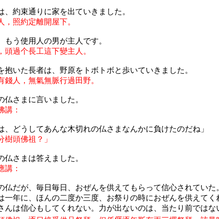
は、約束通りに家を出ていきました。
人，照約定離開屋下。
、もう使用人の男が主人です。
，頭過个長工這下變主人。
を抱いた長者は、野原をトボトボと歩いていきました。
有錢人，無氣無脈行過田野。
の仏さまに言いました。
佛講：
は、どうしてあんな木切れの仏さまなんかに負けたのだね」
分樹頭佛祖？」
の仏さまは答えました。
應講：
の仏だが、毎日毎日、おぜんを供えてもらって信心されていた
は一年に、ほんの二度か三度、お祭りの時におぜんを供えてく
さんは信心もしてくれない。力が出ないのは、当たり前ではな