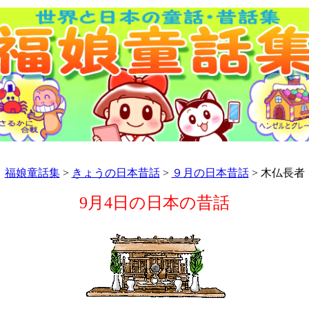
福娘童話集
>
きょうの日本昔話
>
９月の日本昔話
> 木仏長者
9月4日の日本の昔話