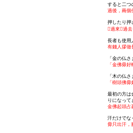
すると二つ
過後，兩個
押したり押
𢱤
過來
𢱤
過去
長者も使用
有錢人摎做
「金の仏さ
「金佛毋好
「木の仏さ
「樹頭佛毋
最初の方は
りになって
金佛起頭占
汗だけでな
毋只出汗，