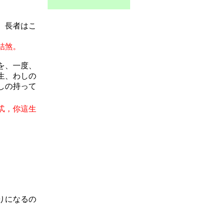
、長者はこ
結煞。
を、一度、
生、わしの
しの持って
忒，你這生
りになるの