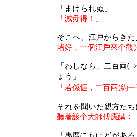
「まけられぬ」
「減毋得！」
そこへ、江戸からきた
堵好，一個江戶來个觀
「わしなら、二百両
(→
ょう」
「若係
𠊎
，
二百兩
約一
(
それを聞いた親方たち
聽著該个大師傅應講︰
「馬鹿にもほどがある