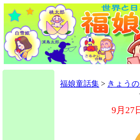
福娘童話集
>
きょうの
9月2