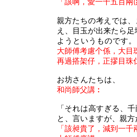
「該啊，愛一千五百兩
(
親方たちの考えでは、
え、目玉が出来たら足
ようというものです。
大師傅考慮个係，大目
再過搭架仔，正摎目珠
お坊さんたちは、
和尚師父講︰
「それは高すぎる、千
と、言いますが、親方
「該昶貴了，減到一千