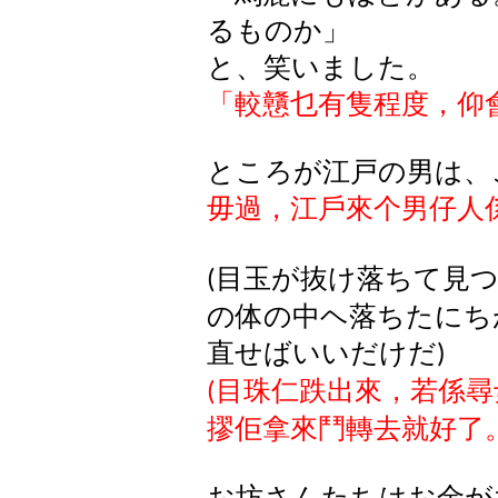
るものか」
と、笑いました。
「較戇乜有隻程度，仰
ところが江戸の男は、
毋過，江戶來个男仔人
目玉が抜け落ちて見
(
の体の中ヘ落ちたにち
直せばいいだけだ
)
目珠仁跌出來，若係尋
(
摎佢拿來鬥轉去就好了
お坊さんたちはお金が