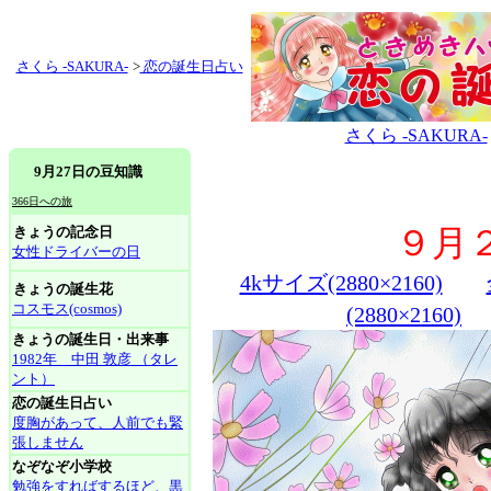
さくら -SAKURA-
>
恋の誕生日占い
さくら -SAKURA-
9月27日の豆知識
366日への旅
きょうの記念日
９月
女性ドライバーの日
4kサイズ(2880×2160)
きょうの誕生花
コスモス(cosmos)
(2880×2160)
きょうの誕生日・出来事
1982年 中田 敦彦 （タレ
ント）
恋の誕生日占い
度胸があって、人前でも緊
張しません
なぞなぞ小学校
勉強をすればするほど、黒