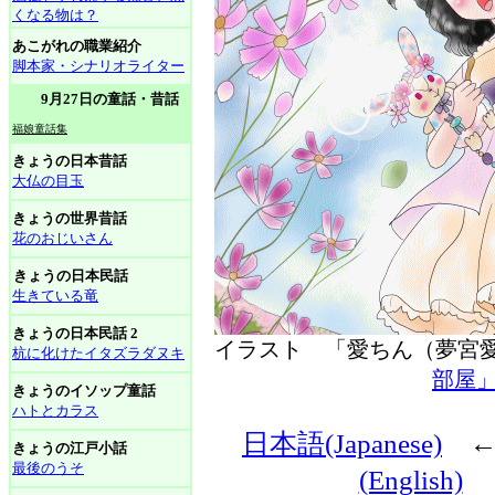
くなる物は？
あこがれの職業紹介
脚本家・シナリオライター
9月27日の童話・昔話
福娘童話集
きょうの日本昔話
大仏の目玉
きょうの世界昔話
花のおじいさん
きょうの日本民話
生きている竜
きょうの日本民話 2
イラスト 「愛ちん（夢
杭に化けたイタズラダヌキ
部屋
きょうのイソップ童話
ハトとカラス
日本語(Japanese)
きょうの江戸小話
最後のうそ
(English)