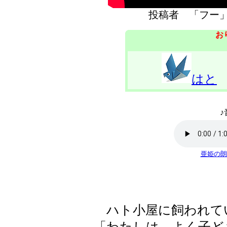
投稿者 「フ
お
はと
♪
亜姫の朗
ハト小屋に飼われて
「わたしは、よく子ど