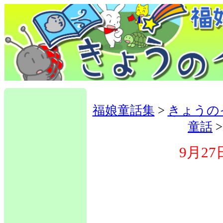
福娘童話集
>
きょうの
童話
9月27