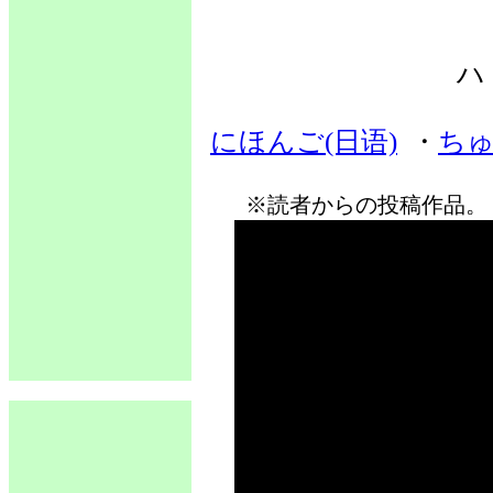
ハ
にほんご(日语)
・
ちゅ
※読者からの投稿作品。