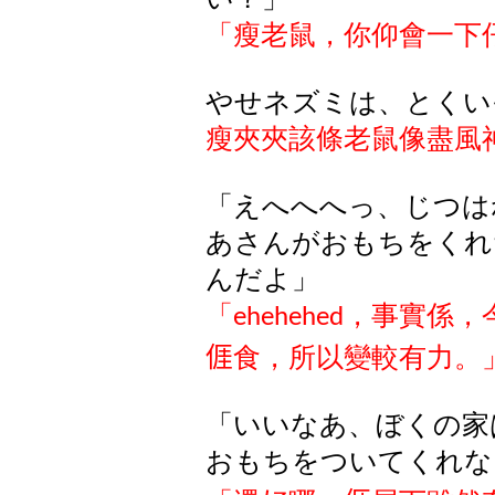
「瘦
老鼠，你仰會一下
やせネズミは、とくい
瘦夾夾該條
老鼠像盡風
「えへへへっ、じつは
あさんがおもちをくれ
んだよ」
「
，事實係，
ehehehed
𠊎
食，所以變較有力。
「いいなあ、ぼくの家
おもちをついてくれな