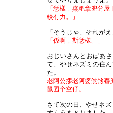
せてやりましょうよ。
「恁樣，粢粑拿兜分屋
較有力。
」
「そうじゃ、それがえ
「係啊，斯恁樣。」
おじいさんとおばあさ
て、やせネズミの住ん
た。
老阿公
摎
老阿婆煞煞舂
鼠囥个空仔。
さて次の日、やせネズ
すもうをとりました。