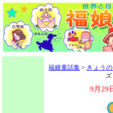
福娘童話集
>
きょうの
ズ
9月2