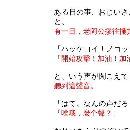
ある日の事、おじいさ
と、
有一日，
老阿公摎往擺
「ハッケヨイ！ノコッ
「開始攻擊！加油！加
と、いう声が聞こえて
聽到這聲音。
「
はて
、
なんの
声
だろ
「唉哦，麼个聲？」