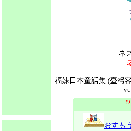
ネ
福妹日本童話集 (臺灣客語
vu
お
おすも