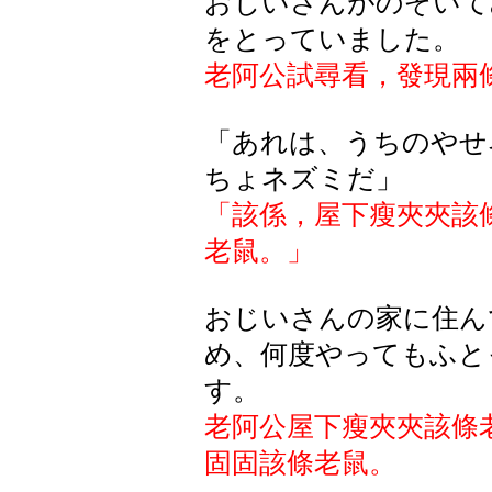
おじいさんがのぞいて
をとっていました。
老阿公試尋看，發現兩
「あれは、うちのやせ
ちょネズミだ」
「該係，屋下瘦夾夾該
老鼠。
」
おじいさんの家に住ん
め、何度やってもふと
す。
老阿公
屋下瘦夾夾該條
固固該條
老鼠。