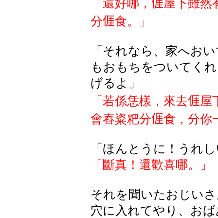
「還好哪，
𠊎
屋下雖然
分
𠊎
食。」
「それなら、家へおい
もおもちをついてくれ
げるよ」
「若係恁樣，來去
𠊎
屋
會
舂
粢粑分
𠊎
食，分你
「ほんとうに！うれし
「斷真！還歡喜哪。」
それを聞いたおじいさ
穴に入れてやり、おば