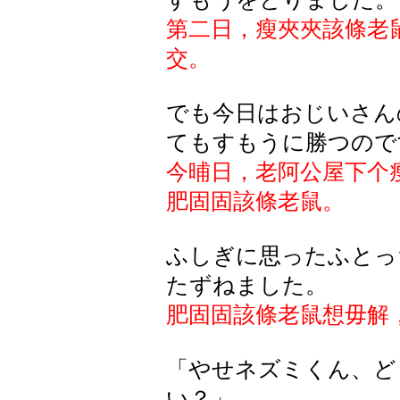
第二日，瘦夾夾該條
老
交。
でも今日はおじいさん
てもすもうに勝つので
今晡日，
老阿公
屋下个
肥固固該條
老鼠。
ふしぎに思ったふとっ
たずねました。
肥固固該條
老鼠想毋解
「やせネズミくん、ど
い？」