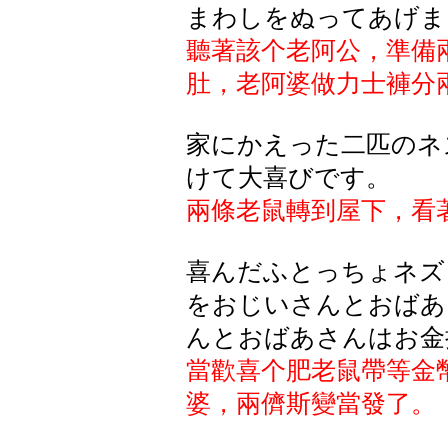
まわしをぬってあげま
聽著該个
老阿公，準備
肚，老阿婆做力士褲分
家にかえった二匹のネ
けて大喜びです。
兩條老鼠轉到屋下，看
喜んだふとっちょネズ
をおじいさんとおばあ
んとおばあさんはお金
當歡喜个肥
老鼠帶等金
婆，兩儕斯變當發了。