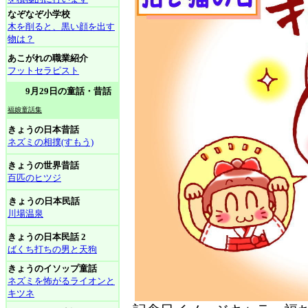
なぞなぞ小学校
木を削ると、黒い顔を出す
物は？
あこがれの職業紹介
フットセラピスト
9月29日の童話・昔話
福娘童話集
きょうの日本昔話
ネズミの相撲(すもう)
きょうの世界昔話
百匹のヒツジ
きょうの日本民話
川場温泉
きょうの日本民話 2
ばくち打ちの男と天狗
きょうのイソップ童話
ネズミを怖がるライオンと
キツネ