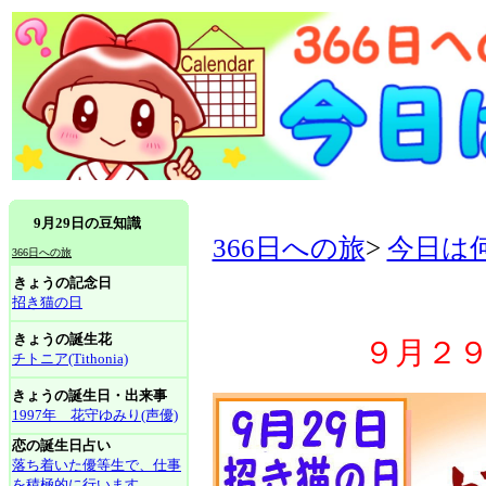
9月29日の豆知識
366日への旅
>
今日は
366日への旅
きょうの記念日
招き猫の日
きょうの誕生花
９月２
チトニア(Tithonia)
きょうの誕生日・出来事
1997年 花守ゆみり(声優)
恋の誕生日占い
落ち着いた優等生で、仕事
を積極的に行います