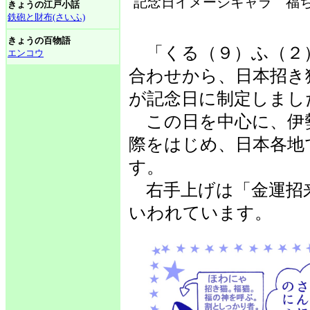
記念日イメージキャラ 福ち
きょうの江戸小話
鉄砲と財布(さいふ)
きょうの百物語
「くる（９）ふ（２
エンコウ
合わせから、日本招き
が記念日に制定しまし
この日を中心に、伊
際をはじめ、日本各地
す。
右手上げは「金運招
いわれています。