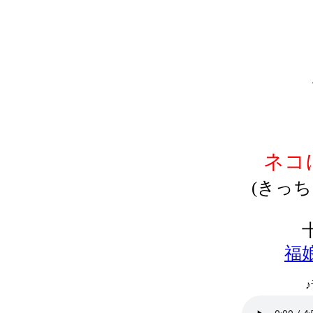
ネコ
(きっ
福
♪