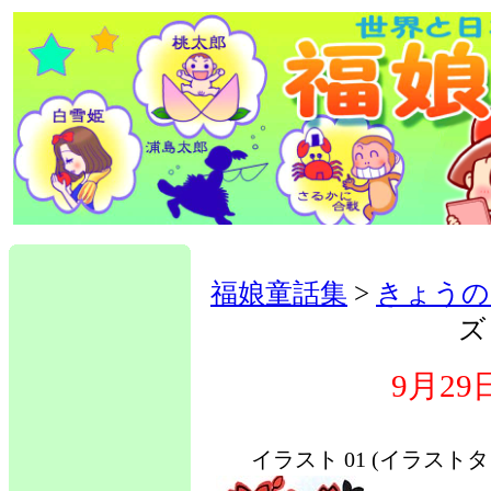
福娘童話集
>
きょうの
ズ
9月2
イラスト 01 (イラスト