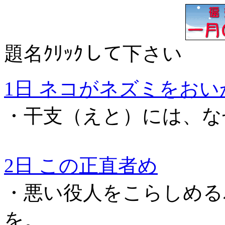
題名ｸﾘｯｸして下さい
1日 ネコがネズミをお
・干支（えと）には、な
2日 この正直者め
・悪い役人をこらしめる
を。