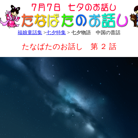
福娘童話集
>
七夕特集
> 七夕物語 中国の昔話
たなばたのお話し 第 ２ 話