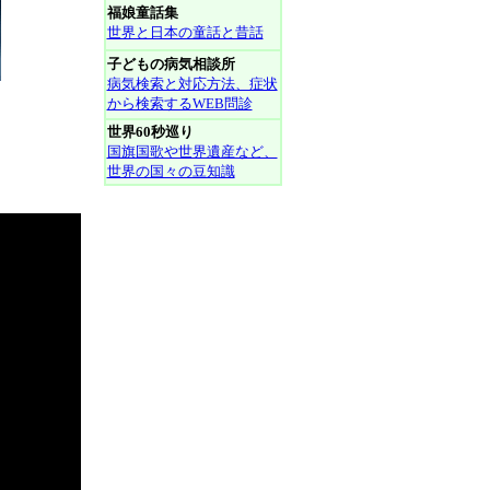
福娘童話集
世界と日本の童話と昔話
子どもの病気相談所
病気検索と対応方法、症状
から検索するWEB問診
世界60秒巡り
国旗国歌や世界遺産など、
世界の国々の豆知識