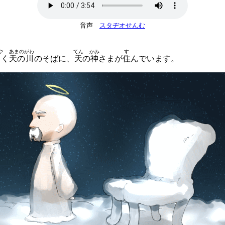
音声
スタヂオせんむ
や
あまのがわ
てん
かみ
す
く
天の川
のそばに、
天
の
神
さまが
住
んでいます。