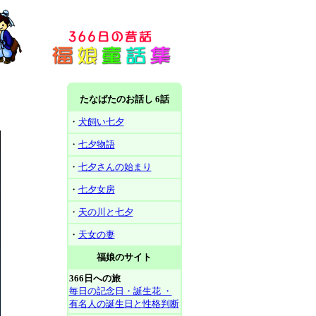
たなばたのお話し 6話
・
犬飼い七夕
・
七夕物語
・
七夕さんの始まり
・
七夕女房
・
天の川と七夕
・
天女の妻
福娘のサイト
366日への旅
毎日の記念日・誕生花 ・
有名人の誕生日と性格判断