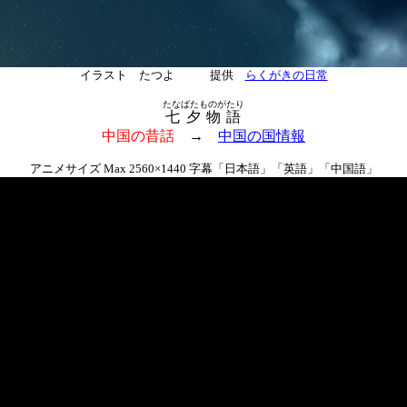
イラスト たつよ 提供
らくがきの日常
たなばたものがたり
七夕物語
中国の昔話
→
中国の国情報
アニメサイズ Max 2560×1440 字幕「日本語」「英語」「中国語」