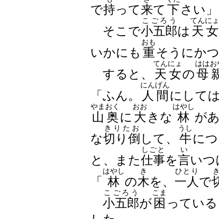
で
持
って
来
て
下
さい」
こごろう
てんに
そこで
小五郎
は
天女
おも
いかにも
重
そうにか
てんにょ
ははお
すると、
天女
の
母
にんげん
「ふん。
人間
にして
やまおく
おお
はやし
山奥
に
大
きな
林
が
きりたお
うし
な
切り倒
して、
牛
につ
しごと
い
と、また
仕事
を
言
いつ
はやし
き
ひとり
「
林
の
木
を、
一人
で
こごろう
こま
小五郎
が
困
っている