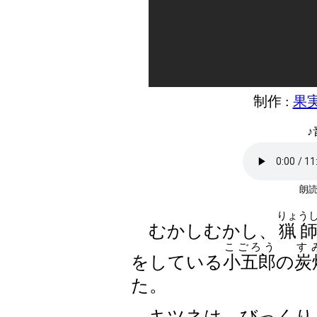
制作 :
果実
♪
朗読
りょう
むかしむかし、
猟
こごろう
す
をしている
小五郎
の
炭
た。
キツネは、びっくり