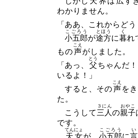
しかし
天界
は
広
す
わかりません。
「ああ、これからどう
こごろう
とほう
く
小五郎
が
途方
に
暮
れ
こえ
もの
声
がしました。
とう
「あっ、
父
ちゃんだ
いるよ！」
こえ
すると、その
声
をき
た。
３にん
おやこ
こうして
三人
の
親子
です。
てんにょ
こごろう
い
天女
が、
小五郎
に
言