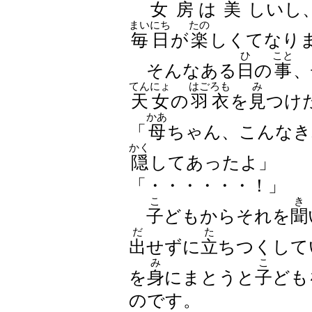
女房
は
美
しいし
まいにち
たの
毎日
が
楽
しくてなり
ひ
こと
そんなある
日
の
事
、
てんにょ
はごろも
み
天女
の
羽衣
を
見
つけ
かあ
「
母
ちゃん、こんなき
かく
隠
してあったよ」
「・・・・・・！」
こ
き
子
どもからそれを
聞
だ
た
出
せずに
立
ちつくして
み
こ
を
身
にまとうと
子
ども
のです。