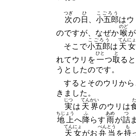
つぎ
ひ
こごろう
次
の
日
、
小五郎
はウ
のど
のですが、なぜか
喉
が
こごろう
てんに
そこで
小五郎
は
天女
ひと
と
れてウリを
一
つ
取
ると
うとしたのです。
するとそのウリから
きました。
じつ
てんかい
実
は
天界
のウリは
ちじょう
ふ
あめ
つ
地上
へ
降
らす
雨
が
詰
てんにょ
べんとう
も
天女
がお
弁当
を
持