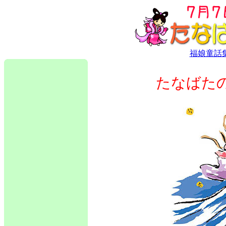
福娘童話
たなばたの