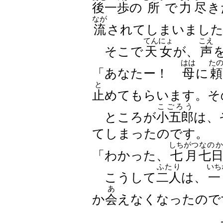
後一歩
の
所
で
力尽
き
なが
流
されてしまいまし
てんにょ
こえ
そこで
天女
が、
声
はは
た
「あなたー！
母
に
頼
と
止
めてもらいます。そ
こごろう
ところが
小五郎
は、
てしまったのです。
しちがつ
なのか
「わかった、
七月
七
ふたり
いち
こうして
二人
は、
一
あ
か
会
えなくなったので