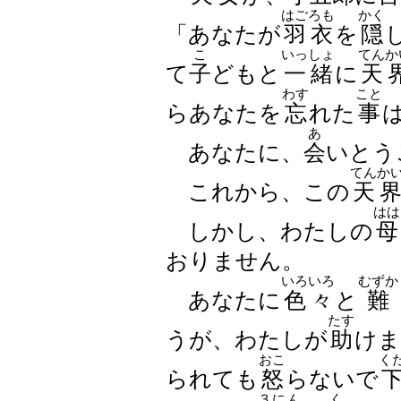
はごろも
かく
「あなたが
羽衣
を
隠
こ
いっしょ
てんか
て
子
どもと
一緒
に
天
わす
こと
らあなたを
忘
れた
事
あ
あなたに、
会
いとう
てんか
これから、この
天
はは
しかし、わたしの
母
おりません。
いろいろ
むずか
あなたに
色々
と
難
たす
うが、わたしが
助
けま
おこ
く
られても
怒
らないで
３にん
く