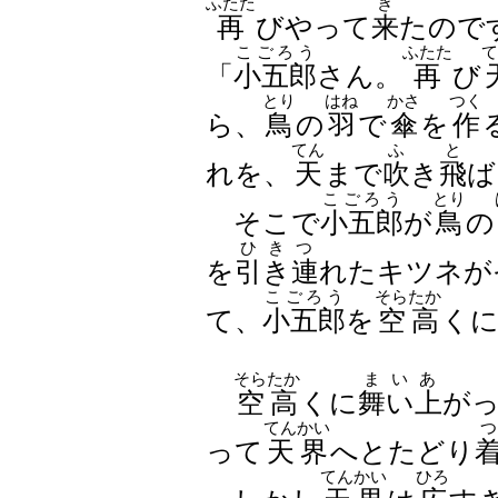
ふたた
き
再
びやって
来
たので
こごろう
ふたた
て
「
小五郎
さん。
再
び
とり
はね
かさ
つく
ら、
鳥
の
羽
で
傘
を
作
てん
ふ
と
れを、
天
まで
吹
き
飛
ば
こごろう
とり
そこで
小五郎
が
鳥
の
ひきつ
を
引き連
れたキツネが
こごろう
そらたか
て、
小五郎
を
空高
く
そらたか
まいあ
空高
くに
舞い上
が
てんかい
つ
って
天界
へとたどり
てんかい
ひろ