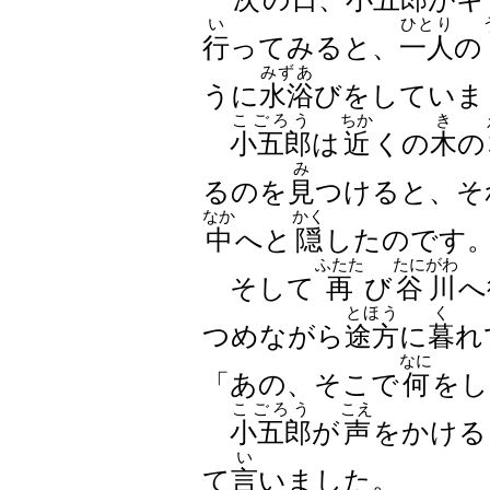
い
ひとり
行
ってみると、
一人
の
みずあ
うに
水浴
びをしていま
こごろう
ちか
き
小五郎
は
近
くの
木
の
み
るのを
見
つけると、そ
なか
かく
中
へと
隠
したのです
ふたた
たにがわ
そして
再
び
谷川
へ
とほう
く
つめながら
途方
に
暮
れ
なに
「あの、そこで
何
をし
こごろう
こえ
小五郎
が
声
をかける
い
て
言
いました。