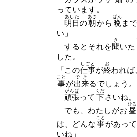
っています。
あした
あさ
ばん
明日
の
朝
から
晩
ま
い」
き
するとそれを
聞
いた
した。
しごと
お
「この
仕事
が
終
われば
こと
でき
事
が
出来
るでしょう。
がんば
くだ
頑張
って
下
さいね。
ひる
でも、わたしがお
昼
こと
は、どんな
事
があって
いね」