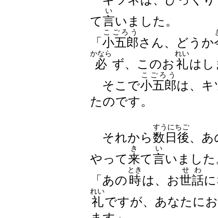
い
て
言
いました。
こごろう
「
小五郎
さん、どうか
かなら
れい
必
ず、このお
礼
はし
こごろう
そこで
小五郎
は、キ
たのです。
すうにちご
それから
数日後
、あ
き
い
やって
来
て
言
いました
とき
せわ
「あの
時
は、お
世話
に
れい
礼
ですが、あなたにお
ます」