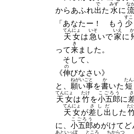
で
みず
な
からあふれ
出
た
水
に
すこ
「あなたー！ もう
少
てんにょ
いそ
いえ
天女
は
急
いで
家
に
き
って
来
ました。
そして、
の
《
伸
びなさい》
ねがいごと
か
たん
と、
願い事
を
書
いた
短
てんにょ
たけ
こごろう
天女
は
竹
を
小五郎
に
てんにょ
さしだ
た
天女
が
差し出
した
こごろう
に、
小五郎
めがけてど
あといっぽ
ところ
ちからつ