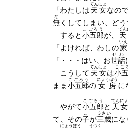
てんにょ
「わたしは
天女
なの
な
無
くしてしまい、どう
こごろう
てん
すると
小五郎
が、
天
いえ
「よければ、わしの
家
せわ
「・・・はい、お
世話
てんにょ
こご
こうして
天女
は
小
こごろう
にょうぼう
まま
小五郎
の
女房
に
こごろう
てんに
やがて
小五郎
と
天女
こ
３さい
て、その
子
が
三歳
にな
にょうぼう
うつく