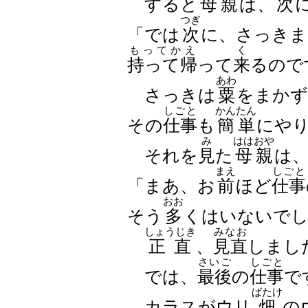
すると
母親
は、
次
つぎ
「では
次
に、さっきま
もってかえ
く
持って帰
って
来
るので
あわ
さっきは
粟
をまかず
しごと
かんたん
その
仕事
も
簡単
にや
み
ははおや
それを
見
た
母親
は
まえ
しごと
「まあ、お
前
ほど
仕事
おお
そう
多
くはいないで
しょうじき
みなお
正直
、
見直
しまし
さいご
しごと
では、
最後
の
仕事
で
ばたけ
カラスがウリ
畑
の