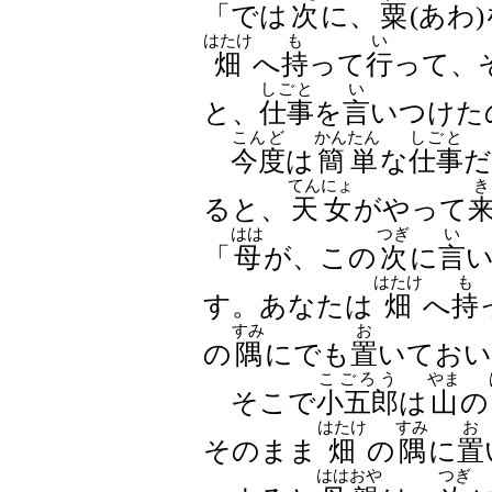
「では
次
に、
粟
(あわ
はたけ
も
い
畑
へ
持
って
行
って、
しごと
い
と、
仕事
を
言
いつけた
こんど
かんたん
しごと
今度
は
簡単
な
仕事
だ
てんにょ
き
ると、
天女
がやって
はは
つぎ
い
「
母
が、この
次
に
言
はたけ
も
す。あなたは
畑
へ
持
すみ
お
の
隅
にでも
置
いておい
こごろう
やま
そこで
小五郎
は
山
の
はたけ
すみ
お
そのまま
畑
の
隅
に
置
ははおや
つぎ