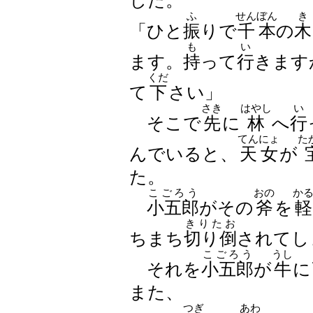
した。
ふ
せんぼん
き
「ひと
振
りで
千本
の
木
も
い
ます。
持
って
行
きます
くだ
て
下
さい」
さき
はやし
い
そこで
先
に
林
へ
行
てんにょ
た
んでいると、
天女
が
た。
こごろう
おの
か
小五郎
がその
斧
を
軽
きりたお
ちまち
切り倒
されてし
こごろう
うし
それを
小五郎
が
牛
に
また、
つぎ
あわ