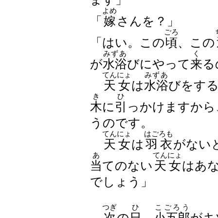
よめ
「
嫁
さんを？」
ごろ
「はい。この
頃
、この
みずあ
く
が
水浴
びにやって
来
る
てんにょ
みずあ
天女
は
水浴
びをす
き
ひ
木
に
引
っかけますから
うのです。
てんにょ
はごろも
天女
は
羽衣
がない
あ
てんにょ
当
てのない
天女
はあ
でしょう」
つぎ
ひ
こごろう
次
の
日
、
小五郎
がキ