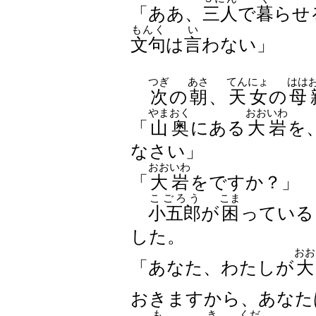
「ああ、
三人
で
暮
らせ
もんく
い
文句
は
言
わない」
つぎ
あさ
てんにょ
はは
次
の
朝
、
天女
の
母
やまおく
おおいわ
「
山奥
にある
大岩
を
なさい」
おおいわ
「
大岩
をですか？」
こごろう
こま
小五郎
が
困
っている
した。
おお
「あなた、わたしが
大
おきますから、あなた
も
き
くだ