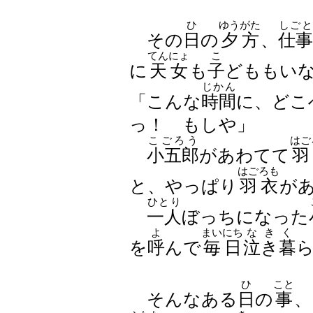
ひ
ゆうがた
しごと
その
日
の
夕方
、
仕事
てんにょ
こ
に
天女
も
子
どももい
じかん
「こんな
時間
に、どこ
っ！ もしや」
こごろう
はご
小五郎
があわてて
羽
はごろも
と、やっぱり
羽衣
が
ひとり
一人
ぼっちになった
よ
まいにち
なきく
を
呼
んで
毎日
泣き暮
ひ
こと
そんなある
日
の
事
、