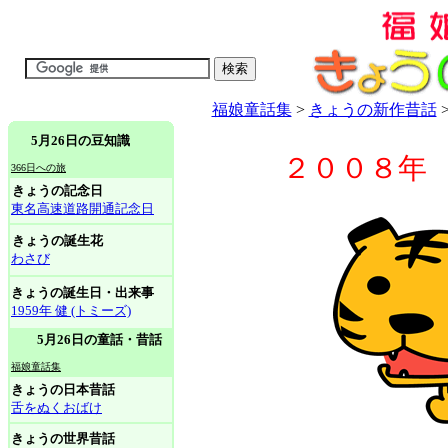
福娘童話集
>
きょうの新作昔話
5月26日の豆知識
２００８年 
366日への旅
きょうの記念日
東名高速道路開通記念日
きょうの誕生花
わさび
きょうの誕生日・出来事
1959年 健 (トミーズ)
5月26日の童話・昔話
福娘童話集
きょうの日本昔話
舌をぬくおばけ
きょうの世界昔話