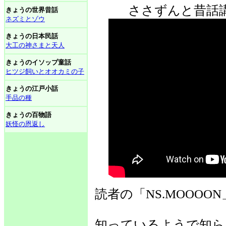
ささずんと昔話講
きょうの世界昔話
ネズミとゾウ
きょうの日本民話
大工の神さまと天人
きょうのイソップ童話
ヒツジ飼いとオオカミの子
きょうの江戸小話
手品の種
きょうの百物語
妖怪の恩返し
読者の「NS.MOOO
知っているようで知ら