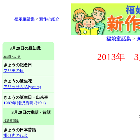
福娘童話集
>
新作の紹介
福娘童話集
>
3月29日の豆知識
2013年
366日への旅
きょうの記念日
マリモの日
きょうの誕生花
アリッサム(Alyssum)
きょうの誕生日・出来事
1982年 滝沢秀明 (ﾀﾚﾝﾄ)
3月29日の童話・昔話
福娘童話集
きょうの日本昔話
掛け声の代金