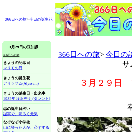
366日への旅
>
今日の誕生花
3月29日の豆知識
366日への旅
>
今日の
366日への旅
サム
きょうの記念日
マリモの日
きょうの誕生花
３月２９日 ア
アリッサム(Alyssum)
きょうの誕生日・出来事
1982年 滝沢秀明 (タレント)
恋の誕生日占い
誠実で、明るく元気
なぞなぞ小学校
山に登った人が、必ずする