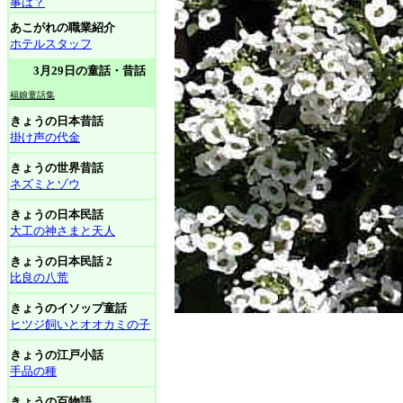
事は？
あこがれの職業紹介
ホテルスタッフ
3月29日の童話・昔話
福娘童話集
きょうの日本昔話
掛け声の代金
きょうの世界昔話
ネズミとゾウ
きょうの日本民話
大工の神さまと天人
きょうの日本民話 2
比良の八荒
きょうのイソップ童話
ヒツジ飼いとオオカミの子
きょうの江戸小話
手品の種
きょうの百物語