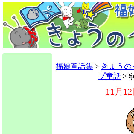
福娘童話集
>
きょうの
プ童話
>
11月1