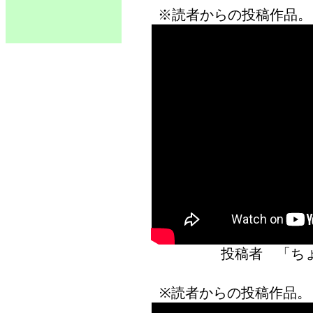
※読者からの投稿作品。
投稿者 「
※読者からの投稿作品。