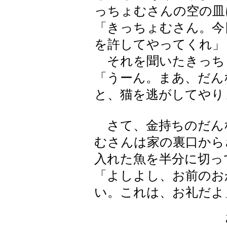
っちょむさんの空の皿
「きっちょむさん。今
を許してやってくれ」
それを聞いたきっち
「うーん。まあ、だん
と、猫を逃がしてやり
さて、金持ちのだん
むさんは家の裏口から
入れた魚を半分に切っ
「よしよし、お前のお
い。これは、お礼だよ