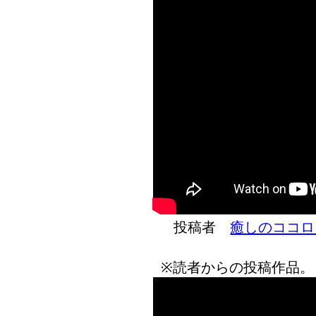
投稿者
癒しのココロ
※読者からの投稿作品。