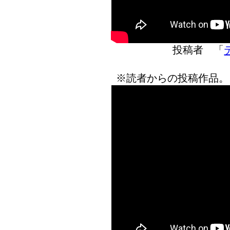
投稿者 「
※読者からの投稿作品。