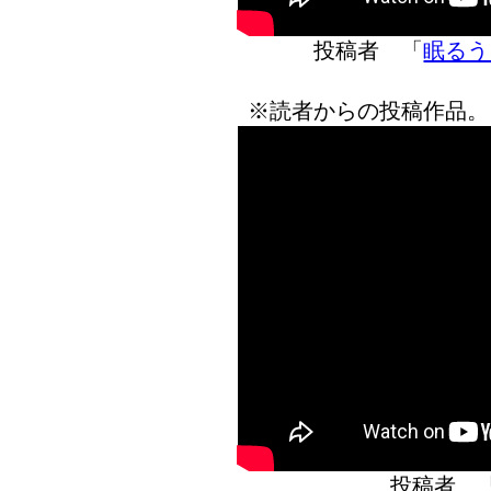
投稿者 「
眠るう
※読者からの投稿作品。
投稿者 