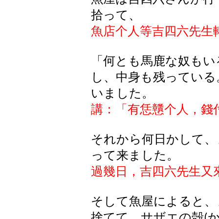
拾って、
魚店个人等吉四六先生
「何とも馬鹿な奴もい
し
、中身
も
残
っている
いました
。
講：「有恁戇
个人，錢
それから何日かして、
って来ました。
過幾日，吉四六先生又
そして魚屋によると、
捨てて、サザエの殻
(