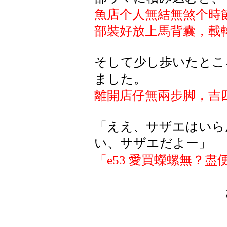
魚店个人無結無煞个時
部裝好放上馬背囊，載
そして
少
し
歩
いたとこ
ました
。
離開店仔無兩步脚，吉
「ええ、サザエはいら
い、サザエだよー」
「
e53
愛買蠑螺無？盡