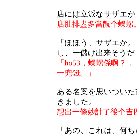
店には立派なサザエが
店肚排盡多當靚个蠑螺
「ほほう、サザエか。
し、一儲け出来そうだ
「
ho53
，蠑螺係啊？．
一兜錢。
」
ある名案を思いついた
きました。
想出一條妙計了後个吉
「あの、これは、何ち