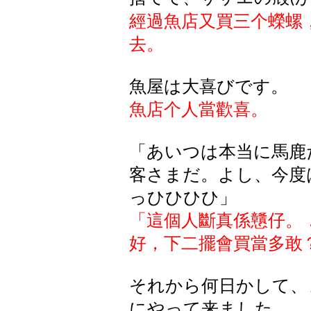
經過魚店又買三个蠑螺
去。
魚屋は大喜びです。
魚店个人當歡喜。
「あいつは本当に馬鹿
客さまだ。よし、今度
っひひひひ」
「這個人斷真係戇
仔。
好，下二擺會買當多敢
それから
何日
かして
、
にやって
来
ました
。