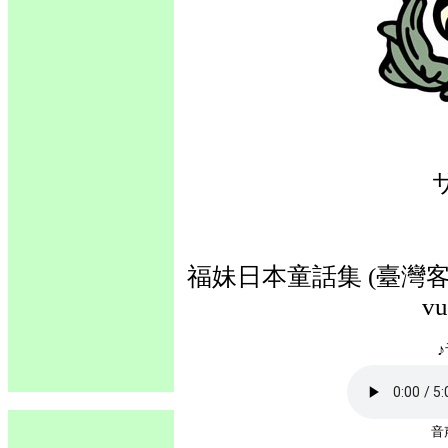
福妹日本童話集 (臺灣客語
vu
♪