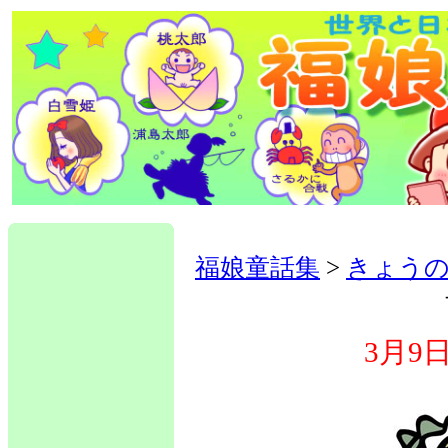
福娘童話集
>
きょうの
3月9