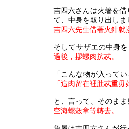
吉四六さんは火箸を借
て、中身を取り出しま
吉四六先生借著火鉗就
そしてサザエの中身を
過後，摎螺肉
㧒
忒。
「こんな物が入ってい
「這肉留在裡肚忒重毋
と、言って、そのまま
空海螺殼拿等轉去。
魚屋は吉四六さんが行