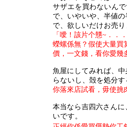
サザエを買わないんで
で、いやいや、半値の
で、欲しいだけお売り
「噯！該片个戇
~
．．
蠑螺係無？假使大量買
價，一文錢，看你愛幾
魚屋にしてみれば、中
らないし、殻を処分す
你落來店試看，毋使挑
本当なら吉四六さんに
いです。
正經你係愛買
𠊎
墊你工