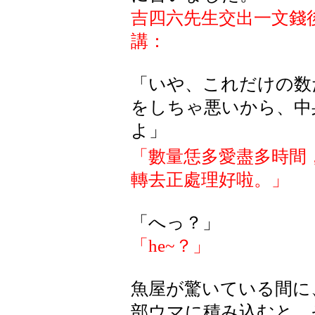
吉四六先生交出一文錢
講：
「いや、これだけの数
をしちゃ悪いから、中
よ」
「數量恁多愛盡多時間
轉去正處理好啦。」
「へっ？」
「
he~
？」
魚屋が驚いている間に
部ウマに積み込むと、