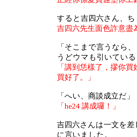
すると吉四六さん、ち
吉四六先生面色詐意盡
「そこまで言うなら、
うどウマも引いている
「講到恁樣了，摎你買
買好了。」
「へい、商談成立だ」
「
he24
講成囉！」
吉四六さんは一文を差
に言いました。