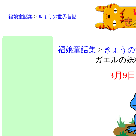
福娘童話集
>
きょうの世界昔話
福娘童話集
>
きょうの
ガエルの妖
3月9