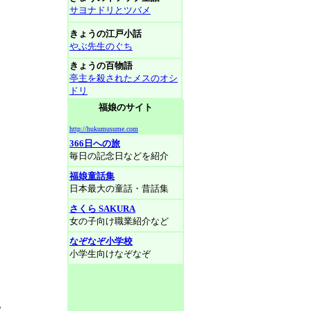
サヨナドリとツバメ
きょうの江戸小話
やぶ先生のぐち
きょうの百物語
亭主を殺されたメスのオシ
ドリ
福娘のサイト
http://hukumusume.com
366日への旅
毎日の記念日などを紹介
福娘童話集
日本最大の童話・昔話集
さくら SAKURA
女の子向け職業紹介など
なぞなぞ小学校
小学生向けなぞなぞ
。