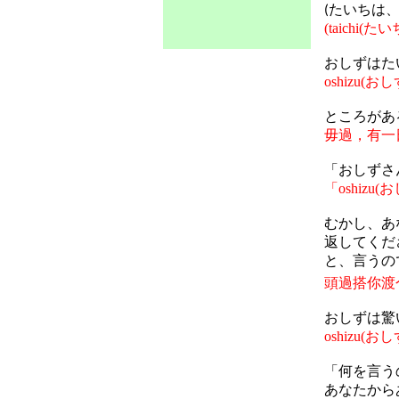
たいちは
(
(taichi
(
たい
おしずはた
oshizu
(
おし
ところがあ
毋過，有一
「
おしずさ
「
oshizu
(
お
むかし
、
あ
返してくだ
と、言うの
頭過搭你渡
おしずは驚
oshizu
(
おし
「何を言う
あなたから