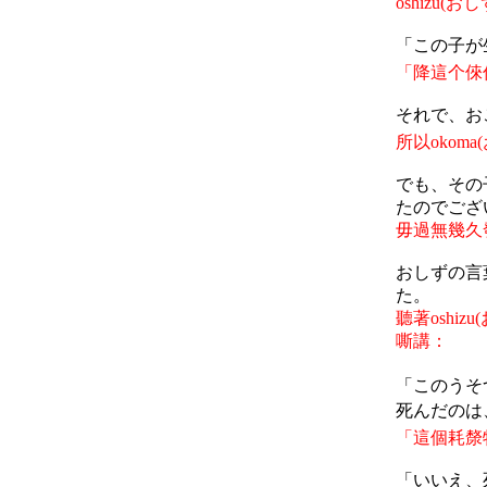
oshizu(
おし
「この子が
「降這个
倈
それで、お
所以
okoma(
でも、その
たのでござ
毋過無幾久
おしずの言
た。
聽著
oshizu(
嘶講：
「このうそ
死んだのは
「這個耗漦
「いいえ、