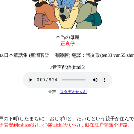
本当の母親
正哀仔
妹日本童話集 (臺灣客語．海陸腔) 翻譯：鄧文政(ten33 vun55 zhin
♪音声配信(html5)
音声
スタヂオせんむ
戸の下町
したまち
に、おしず
と、たいちという親子が住んで
(
)

子哀安到
oshizu
(
おしず
)
摎
taichi
(
たいち
)
，戴在江户鬧熱个街路。