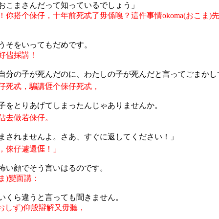
おこまさんだって知っているでしょう」
！你搭个倈仔，十年前死忒了毋係嘎？這件事情
okoma(
おこま
)
うそをいってもだめです。
好儘採講！
自分の子が死んだのに、わたしの子が死んだと言ってごまかし
仔死忒，騙講
𠊎
个
倈
仔死忒，
子をとりあげてしまったんじゃありませんか。
佔去做若
倈
仔。
まされませんよ。さあ、すぐに返してください！」
，
倈
仔遽還
𠊎
！
」
怖い顔でそう言いはるのです。
ま
)
變面講：
いくら違うと言っても聞きません。
おしず
)
仰般辯解又
毋聽，