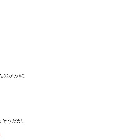
んのかみ
に
)
るそうだが、
」