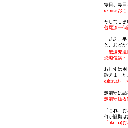
毎日、毎日
okoma(
おこ
そしてしま
包尾渡一個
「さあ、早
と、おどか
「無遽兜還
恐嚇佢講：
おしず
は困
訴えました
oshizu(
おし
越前守は話
越前守聽著
「これ、お
何か証拠は
「
okoma(
お