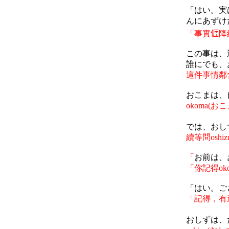
「はい。実
んにあずけ
「事實
𠊎
降
この事は、
誰にでも、
這件事情鄰
おこまは、
okoma(
おこ
では、おし
續等問
oshiz
「
お前は、
「你記得
ok
「はい。ご
「記得，有
おしずは、