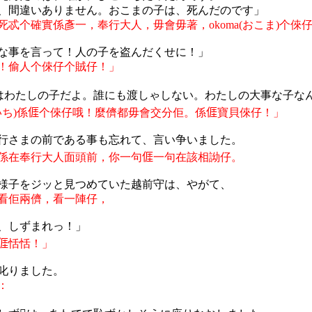
、間違いありません。おこまの子は、死んだのです」
死忒个確實係彥一，奉行大人，毋會毋著，
okoma(
おこま
)
个
倈
な
事
を
言
って
！人
の
子
を
盗
んだくせに
！」
！偷人个
倈
仔个賊仔！」
はわたしの子だよ。誰にも渡しゃしない。わたしの大事な子な
いち
)
係
𠊎
个
倈
仔哦！麼儕都毋會交分佢。係
𠊎
寶貝
倈
仔！
」
行さまの前である事も忘れて、言い争いました。
係在奉行大人面頭前，你一句
𠊎
一句在該相詏仔。
様子をジッと見つめていた越前守は、やがて、
看佢兩儕，看一陣仔，
、しずまれっ！」
𠊎
恬恬！」
叱りました。
：