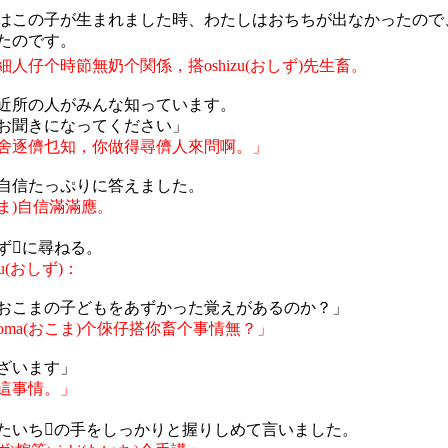
はこの子が生まれました時、わたしはおちちが出なかったので
たのです。
細人仔个時節無奶个関係，搭
oshizu(
おしず
)
先生畜。
近所の人がみんな知っています。
お聞きになってください」
舍逐儕乜知，你做得尋儕人來問啊。
」
自信たっぷりに答えました。
ま
)
自信滿滿應。
ず
に尋ねる。

u(
おしず
)
：
おこまの子どもをあずかった覚えがあるのか？」
oma(
おこま
)
个
倈
仔搭你畜个事情無？」
ざいます」
這事情。」
たいち
の手をしっかりと握りしめて言いました。
