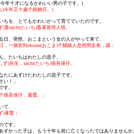
、今年十才になるかわいい男の子です。
)
ち
)
今年正十歲个細賴仔。
)
いちを、とてもかわいがって育てていたのです。
ず
)
畜
taichi
(
たいち
)
畜著當得人惜。
る日、突然、おこまという女の人がやって来て、
日，一個安到
okoma(
おこま
)
个餔娘人忽然間走來，講：
ん
、
たいちはわたしの
息子。
しず
)
先生，
taichi
(
たいち
)
係吾倈仔。
なたにあずけたわたしの
息子
です
。
さい！」
です。
个係吾倈仔，還
𠊎
。
」
いて、
ず
)
著驚：
のです。
あずかった子は、もう十年も前に亡くなったではありませんか