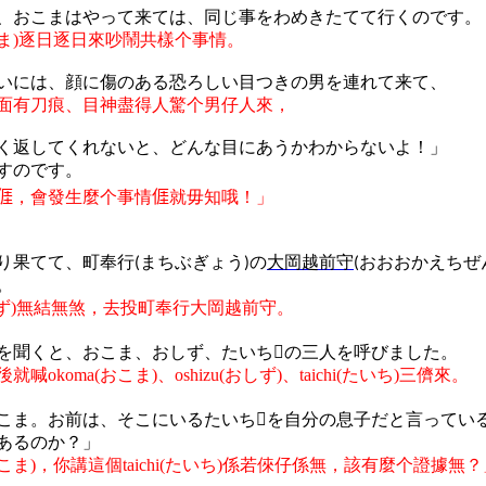
、
おこまはやって
来
ては
、同
じ
事
をわめきたてて
行
くのです
。
ま
)
逐日逐日來吵鬧共樣个事情。
いには、顔に傷のある恐ろしい目つきの男を連れて来て、
面有刀痕、目神盡得人驚个男仔人來，
く返してくれないと、どんな目にあうかわからないよ！」
すのです。
𠊎
，會發生麼个事情
𠊎
就毋知哦！
」
り果てて、町奉行
まちぶぎょう
の
大岡越前守
おおおかえちぜ
(
)
(
。
ず
)
無結無煞，去投町奉行大岡越前守。
を聞くと、おこま、おしず、たいち
の三人を呼びました。

後就喊
okoma(
おこま
)
、
oshizu(
おしず
)
、
taichi(
たいち
)
三儕來。
こま。お前は、そこにいるたいち
を自分の息子だと言ってい

あるのか？」
こま
)
，你講這個
taichi(
たいち
)
係若
倈
仔係無，該
有麼个證據無？