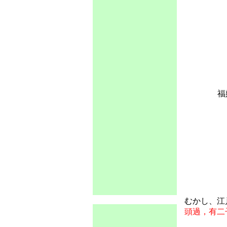
福
むかし、江
頭過，有二