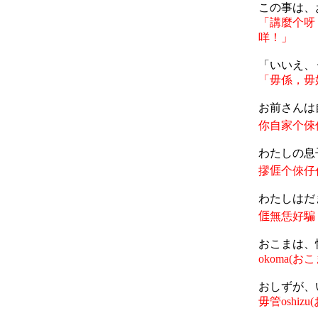
この事は、
「講麼个呀
咩！」
「いいえ、
「毋係，毋
お前さんは
你自家个倈
わたしの息
摎
𠊎
个
倈
仔
わたしはだ
𠊎
無恁好騙
おこまは、
okoma(
おこ
おしず
が、
毋管
oshizu
(