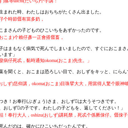
ず
)
揢等
taichi(
たいち
)
个手講：
生まれた時、わたしはおちちがたくさん出ました。
仔个時節
𠊎
有當多奶，
こまさんの子どものひこいちをあずかったのです。
おこま
)
个賴仔彥一正會搭
𠊎
畜，
子はまもなく病気で死んでしまいましたので、すぐにおこまさ
います」
發病仔死忒，黏時通知
okoma(
おこま
)
先生。
」
葉を聞くと、おこまは恐ろしい目で、おしずをキッと、にらん
おしず
)
恁仰講，
okoma(
おこま
)
目珠擘大大，用當得人驚个眼神
つき！お奉行
ぶぎょう
さま、おしず
は大うそつきです。
(
)

、おしず
の子です。わたしの子どもを、返してください！」

牯！奉行大人，
oshizu(
おしず
)
講耗漦，死忒个係厥
倈
仔。
𠊎
倈
子
死んだのは、確かにひこいちだったんです。