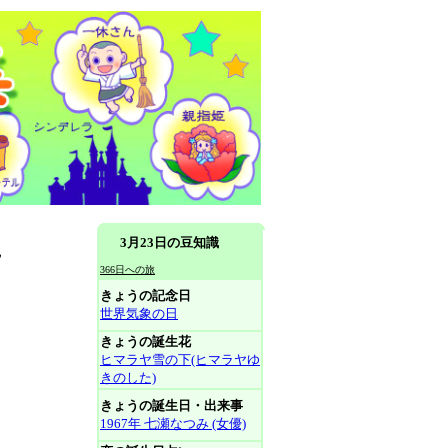
3月23日の豆知識
親
366日への旅
きょうの記念日
世界気象の日
きょうの誕生花
ヒマラヤ雪の下(ヒマラヤゆ
きのした)
きょうの誕生日・出来事
1967年 七瀬なつみ (女優)