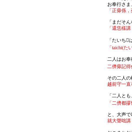
お奉行さま
「正毋係，
「
まだそん
「還恁樣講
「たいち

「
taichi(
た
二人はお奉
二儕毋記得
その二人の
越前守一直
「二人とも
「二儕都摎
と、大声で
就大聲咄講