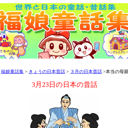
福娘童話集
>
きょうの日本昔話
>
３月の日本昔話
>本当の母
3月23日の日本の昔話