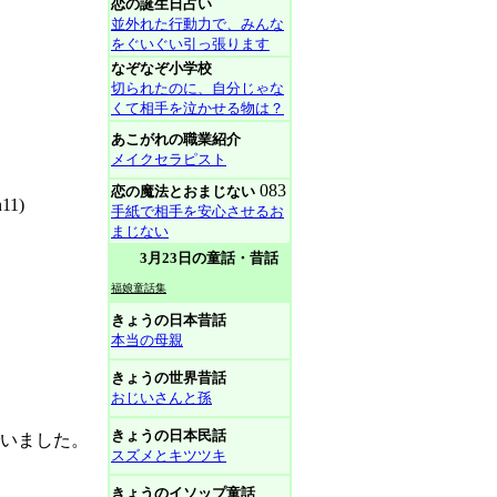
恋の誕生日占い
並外れた行動力で、みんな
をぐいぐい引っ張ります
なぞなぞ小学校
切られたのに、自分じゃな
くて相手を泣かせる物は？
あこがれの職業紹介
メイクセラピスト
083
恋の魔法とおまじない
11)
手紙で相手を安心させるお
まじない
3月23日の童話・昔話
福娘童話集
きょうの日本昔話
本当の母親
きょうの世界昔話
おじいさんと孫
きょうの日本民話
いました。
スズメとキツツキ
きょうのイソップ童話