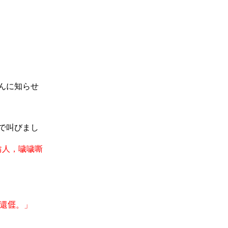
んに知らせ
で叫びまし
䁯
人，噦噦嘶
還
𠊎
。
」