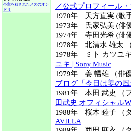
亭主を殺されたメスのオシ
／公式プロフィール・
ドリ
1970年 天方直実 (歌手
1973年 氏家弘美 (俳優
1974年 寺田光希 (俳優
1978年 北清水 雄太
1978年 ミト カツ
ユキ | Sony Music
1979年 姜 暢雄 （
ブログ「今日は姜の風
1981年 本田 武史
田武史 オフィシャルW
1988年 桜木 睦子
AVILLA
1989年 西田 麻衣