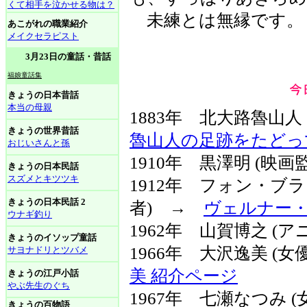
くて相手を泣かせる物は？
未練とは無縁です。
あこがれの職業紹介
メイクセラピスト
3月23日の童話・昔話
福娘童話集
きょうの日本昔話
本当の母親
1883年 北大路魯山人
きょうの世界昔話
魯山人の足跡をたどっ
おじいさんと孫
1910年 黒澤明 (映画
きょうの日本民話
スズメとキツツキ
1912年 フォン・ブラ
きょうの日本民話 2
者) →
ヴェルナー・フォ
ウナギ釣り
1962年 山賀博之 (ア
きょうのイソップ童話
1966年 大沢逸美 (
サヨナドリとツバメ
美 紹介ページ
きょうの江戸小話
やぶ先生のぐち
1967年 七瀬なつみ 
きょうの百物語