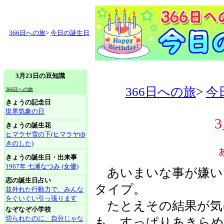
366日への旅
>
今日の誕生日
3月23日の豆知識
366日への旅
>
今
366日への旅
きょうの記念日
世界気象の日
きょうの誕生花
ヒマラヤ雪の下(ヒマラヤゆ
きのした)
きょうの誕生日・出来事
1967年 七瀬なつみ (女優)
あいまいな事が嫌い
恋の誕生日占い
タイプ。
並外れた行動力で、みんな
をぐいぐい引っ張ります
たとえその結果が気
なぞなぞ小学校
切られたのに、自分じゃな
も、すっぱりあきらめ