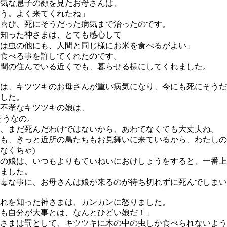
気な息子の顔を見たお母さんは、
う。よく来てくれたね」
喜び、死にそうだった病気まで治ったのです。
知った神さまは、とても感心して
は虫の他にも、人間と同じ様にお米を食べるがよい」
食べる事を許してくれたのです。
間の住んでいる近くでも、暮らせる様にしてくれました。
は、キツツキのお母さんが重い病気になり、今にも死にそうだ
した。
不孝なキツツキの娘は、
そうなの。
、まだ死んだわけではないから、あわてなくても大丈夫ね。
も、きっと近所の鳥たちもお見舞いに来ているから、わたしの
なくちゃ)
の娘は、いつもよりもていねいにおけしょうをすると、一番上
ました。
毒な事に、お母さんは娘が来るのが待ち切れずに死んでしまい
れを知った神さまは、カンカンに怒りました。
も自分が大事とは、なんとひどい娘だ！」
さまは罰として、キツツキに木の中の虫しか食べられないよう