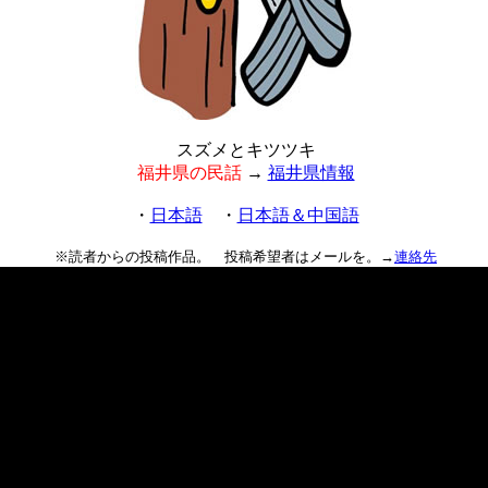
スズメとキツツキ
福井県の民話
→
福井県情報
・
日本語
・
日本語＆中国語
※読者からの投稿作品。 投稿希望者はメールを。→
連絡先