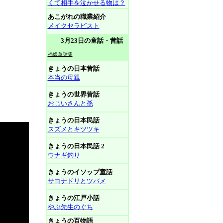
くて相手を泣かせる物は？
あこがれの職業紹介
メイクセラピスト
3月23日の童話・昔話
福娘童話集
きょうの日本昔話
本当の母親
きょうの世界昔話
おじいさんと孫
きょうの日本民話
スズメとキツツキ
きょうの日本民話 2
ウナギ釣り
きょうのイソップ童話
サヨナドリとツバメ
きょうの江戸小話
やぶ先生のぐち
きょうの百物語