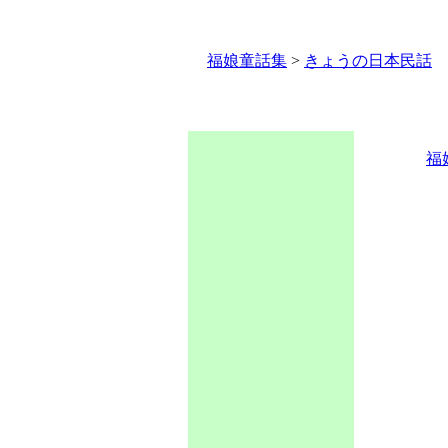
福娘童話集
>
きょうの日本民話
福