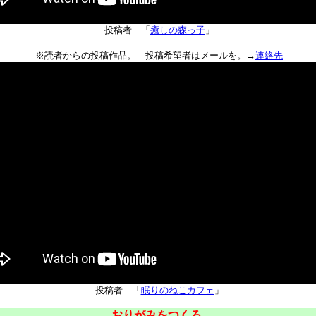
投稿者 「
癒しの森っ子
」
※読者からの投稿作品。 投稿希望者はメールを。→
連絡先
投稿者 「
眠りのねこカフェ
」
おりがみをつくろ