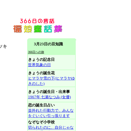
3月23日の豆知識
ツキ
366日への旅
きょうの記念日
世界気象の日
きょうの誕生花
ヒマラヤ雪の下(ヒマラヤゆ
きのした)
きょうの誕生日・出来事
1967年 七瀬なつみ (女優)
恋の誕生日占い
並外れた行動力で、みんな
をぐいぐい引っ張ります
なぞなぞ小学校
切られたのに、自分じゃな