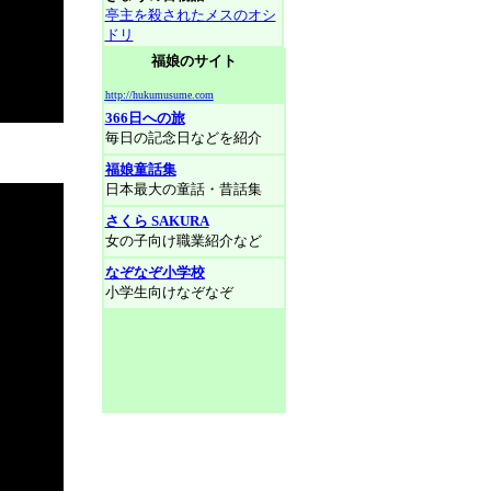
亭主を殺されたメスのオシ
ドリ
福娘のサイト
http://hukumusume.com
366日への旅
毎日の記念日などを紹介
福娘童話集
日本最大の童話・昔話集
さくら SAKURA
女の子向け職業紹介など
なぞなぞ小学校
小学生向けなぞなぞ