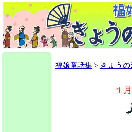
福娘童話集
>
きょうの
１