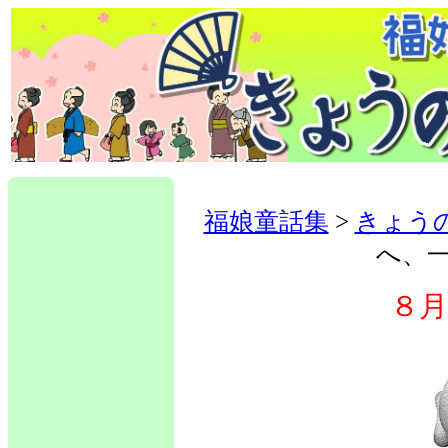
福娘童話集
>
きょう
へ、
８