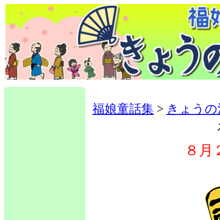
福娘童話集
>
きょうの
８月