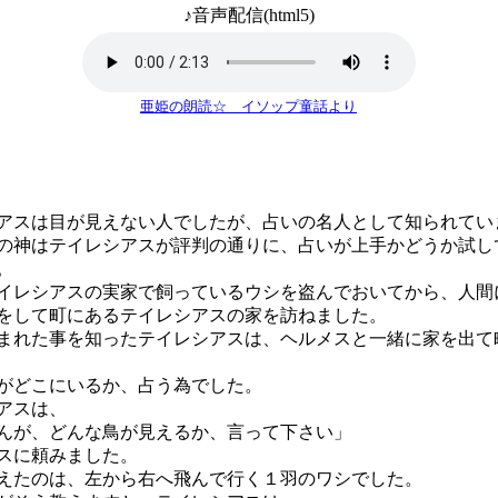
♪音声配信(html5)
亜姫の朗読☆ イソップ童話より
スは目が見えない人でしたが、占いの名人として知られてい
の神はテイレシアスが評判の通りに、占いが上手かどうか試し
。
レシアスの実家で飼っているウシを盗んでおいてから、人間
をして町にあるテイレシアスの家を訪ねました。
れた事を知ったテイレシアスは、ヘルメスと一緒に家を出て
どこにいるか、占う為でした。
アスは、
んが、どんな鳥が見えるか、言って下さい」
スに頼みました。
たのは、左から右へ飛んで行く１羽のワシでした。