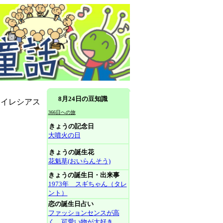
8月24日の豆知識
テイレシアス
366日への旅
きょうの記念日
大噴火の日
きょうの誕生花
花魁草(おいらんそう)
きょうの誕生日・出来事
1973年 スギちゃん（タレ
ント）
恋の誕生日占い
ファッションセンスが高
く、可愛い物が大好き