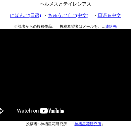
ヘルメスとテイレシアス
にほんご(日语)
・
ちゅうごくご(中文)
・
日语＆中文
※読者からの投稿作品。 投稿希望者はメールを。→
連絡先
投稿者 : 神栖星花研究所 「
神栖星花研究所
」