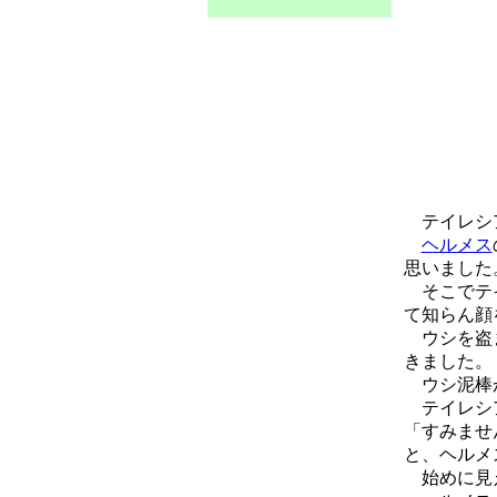
テイレシア
ヘルメス
思いました
そこでテイ
て知らん顔
ウシを盗ま
きました。
ウシ泥棒が
テイレシ
「すみませ
と、ヘルメ
始めに見え