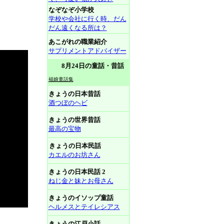
なぞなぞ小学校
学校や会社に行く時、だん
だん遠くなる所は？
あこがれの職業紹介
サプリメントアドバイザー
8月24日の童話・昔話
福娘童話集
きょうの日本昔話
酒つぼのヘビ
きょうの世界昔話
最高の宝物
きょうの日本民話
カエルのお坊さん
きょうの日本民話 2
ねじ金と妹とお母さん
きょうのイソップ童話
ヘルメスとテイレシアス
きょうの江戸小話