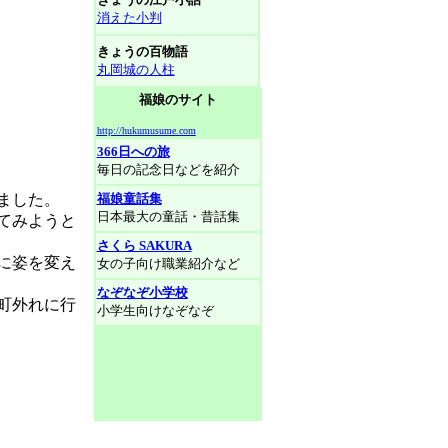
消えた小判
きょうの百物語
丸岡城の人柱
福娘のサイト
http://hukumusume.com
366日への旅
毎日の記念日などを紹介
ました。
福娘童話集
日本最大の童話・昔話集
てみようと
さくら SAKURA
に姿を変え
女の子向け職業紹介など
なぞなぞ小学校
町外れに行
小学生向けなぞなぞ