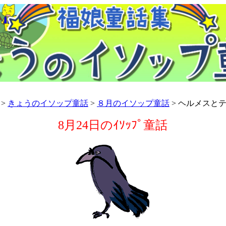
>
きょうのイソップ童話
>
８月のイソップ童話
> ヘルメスと
8月24日のｲｿｯﾌﾟ童話