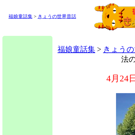
福娘童話集
>
きょうの世界昔話
福娘童話集
>
きょうの
法
4月2