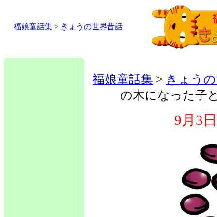
福娘童話集
>
きょうの世界昔話
福娘童話集
>
きょうの
の木になった子
9月3