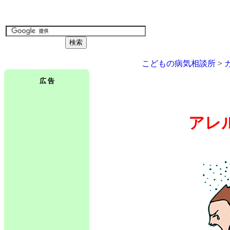
こどもの病気相談所
>
広 告
アレ