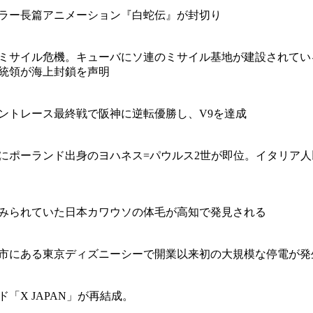
ラー長篇アニメーション『白蛇伝』が封切り
ミサイル危機。キューバにソ連のミサイル基地が建設されてい
統領が海上封鎖を声明
ントレース最終戦で阪神に逆転優勝し、V9を達成
にポーランド出身のヨハネス=パウルス2世が即位。イタリア人
みられていた日本カワウソの体毛が高知で発見される
市にある東京ディズニーシーで開業以来初の大規模な停電が発
「X JAPAN」が再結成。