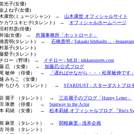
草笛光子(女優)
松金よね子(女優)
 山木康世(ミュージシャン) →
山木康世 オフィシャルサイト
 タケカワユキヒデ(タレント) →
オフィシャルホームページ
三田村邦彦(俳優)
室井滋(女優) →
所属事務所「ホットロード」
 石橋貴明(タレント) →
石橋貴明 / Takaaki Ishibashi ... - Instagram
中村基子(タレント)
佐藤愛子(タレント)
 イチロー（野球) →
イチロー - MLB : nikkansports.com
加藤 忍 （女優） →
加藤忍/公式ブログ
松尾 敏伸 （俳優） →
「遅ればせながら・・・松尾敏伸です
細越 みちこ （女優）
 今井 ちひろ （タレント） →
STARDUST - スターダストプロ
 三谷 麗子 （タレント） →
三谷麗子のブログ「Happy Letter」
原田 琢磨 （俳優） →
Stairway to the Actor
松本 莉緒 （女優） →
松本莉緒 オフィシャルブログ 『Rio's Sw
 関根 麻里 （タレント） →
関根麻里 - 浅井企画
住吉 玲奈 （タレント）