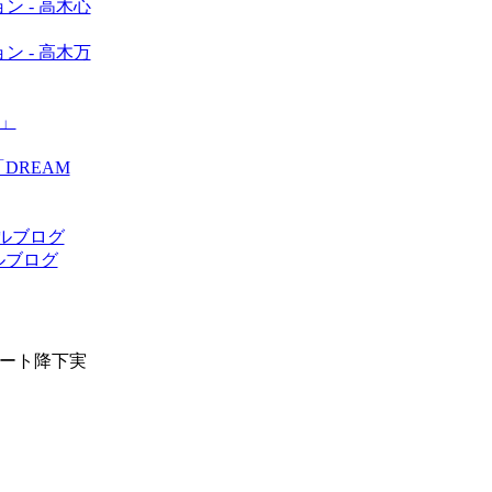
ン - 高木心
ン - 高木万
」
DREAM
ャルブログ
ルブログ
ュート降下実