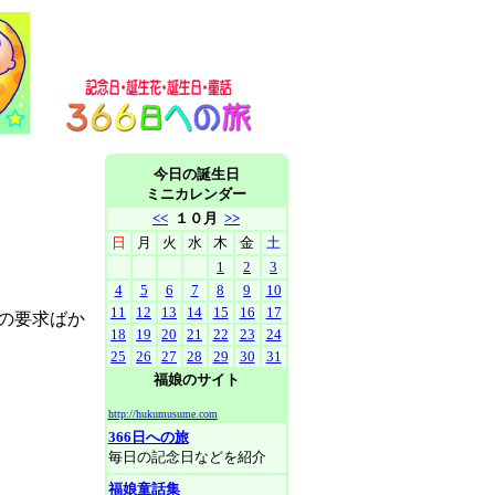
今日の誕生日
ミニカレンダー
<<
１０月
>>
日
月
火
水
木
金
土
1
2
3
4
5
6
7
8
9
10
11
12
13
14
15
16
17
の要求ばか
18
19
20
21
22
23
24
25
26
27
28
29
30
31
福娘のサイト
http://hukumusume.com
366日への旅
毎日の記念日などを紹介
福娘童話集