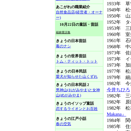
1933年 
あこがれの職業紹介
1949年 
自然食品店(経営者・オーナ
1950年
ー)
1952年
10月22日の童話・昔話
1953年 
福娘童話集
1960年 
1961年
きょうの日本昔話
毒のナシ
1968年 
1973年 
きょうの世界昔話
1973年
トム・ティット・トット
1973年 
1977年 
きょうの日本民話
愛犬が知らせた山くずれ
1979年 
1982年
きょうの日本民話 2
今井ちひろ
男神山(おがみやま)と女神
山(めがみやま)
1982年
1982年 
きょうのイソップ童話
1982年 
恋するライオンとお百姓
Makana』
きょうの江戸小話
1984年
春の空気
1985年 