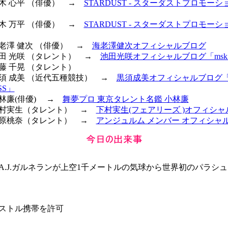
高木 心平 （俳優） →
STARDUST - スターダストプロモーショ
高木 万平 （俳優） →
STARDUST - スターダストプロモーショ
海老澤 健次 （俳優） →
海老澤健次オフィシャルブログ
 池田 光咲 （タレント） →
池田光咲オフィシャルブログ「msk
斎藤 千晃 （タレント）
 黒須 成美 （近代五種競技） →
黒須成美オフィシャルブログ「
SS」
小林廉(俳優) →
舞夢プロ 東京タレント名鑑 小林廉
 下村実生（タレント） →
下村実生(フェアリーズ )オフィシ
 笠原桃奈（タレント） →
アンジュルム メンバー オフィシャ
A.J.ガルネランが上空1千メートルの気球から世界初のパラシ
ストル携帯を許可