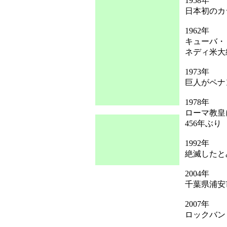
1958年
日本初のカ
1962年
キューバ・
ネディ米大
1973年
巨人がペナ
1978年
ローマ教皇
456年ぶり
1992年
絶滅したと
2004年
千葉県浦安
2007年
ロックバンド