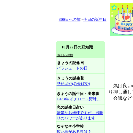
366日への旅
>
今日の誕生日
10月22日の豆知識
366日への旅
きょうの記念日
パラシュートの日
きょうの誕生花
見せばや(みせばや)
気は良いの
り押し通し
きょうの誕生日・出来事
会議などで
1973年 イチロー（野球）
恋の誕生日占い
清楚なお嬢様ですが、男勝
りのパワーがあります
なぞなぞ小学校
広い島がある県は？