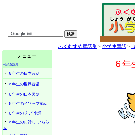
ふくむすめ童話集
>
小学生童話
>
メ ニ ュ ー
６年
福娘童話集
・
６年生の日本昔話
・
６年生の世界昔話
・
６年生の日本民話
・
６年生のイソップ童話
・
６年生の えど 小話
・
６年生のお話し いちら
ん