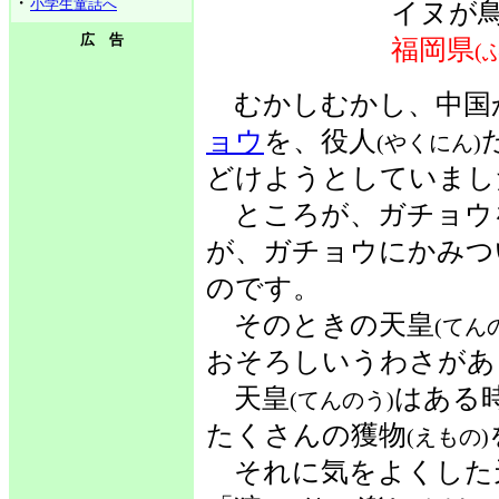
・
小学生童話へ
イヌが
広 告
福岡県
(
むかしむかし、中国
ョウ
を、役人
(やくにん)
どけようとしていまし
ところが、ガチョウ
が、ガチョウにかみつ
のです。
そのときの天皇
(てん
おそろしいうわさがあ
天皇
はある
(てんのう)
たくさんの獲物
(えもの)
それに気をよくした