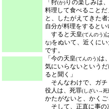
「狩
りの楽しみは
(か)
料理して食べることだ
と、したがえてきた者
自分が料理をするとい
すると天皇
(てんのう)
をぬいて、近くにい
な)
です。
「今の天皇
は
(てんのう)
気にいらないというだ
ると聞く」
そんなわけで、ガチ
役人は、死罪
(しざい→死
かたがないと、かくご
そして、正直に事の