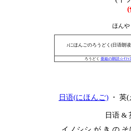
ほんや
♪にほんごのろうどく(日语朗读
ろうどく
亜姫の朗読☆ｲｿｯ
日语(にほんご)
・ 英(
日语 & 
イノシシ が き の そ