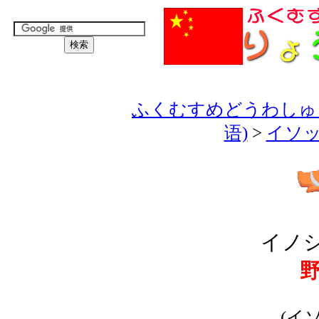
ふくむすめどうわしゅう
语)
>
イソッ
イノシ
(イ