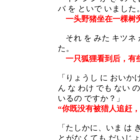
バ を といで いました
一头野猪坐在一棵树
それ を みた キツネ
た。
一只狐狸看到后，有
「りょうし に おいか
ん な わけ でも ない
いるの ですか？」
“你既没有被猎人追赶
「たしかに、いま は き
とがなくても だいじ