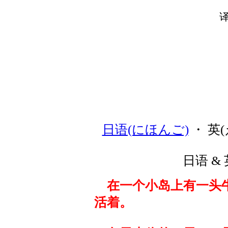
日语(にほんご)
・ 英(
日语 & 
在一个小岛上有一头
活着。