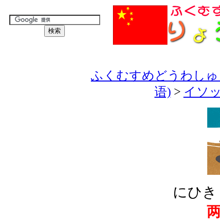
ふくむすめどうわしゅう
语)
>
イソッ
にひき