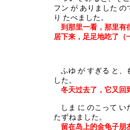
フン が ありました 
り たべました。
到那里一看，那里有很
居下来，足足地吃了（
ふゆ が すぎる と、も
した。
冬天过去了，它又回
しま に のこって いた
たずねました。
留在岛上的金龟子朋