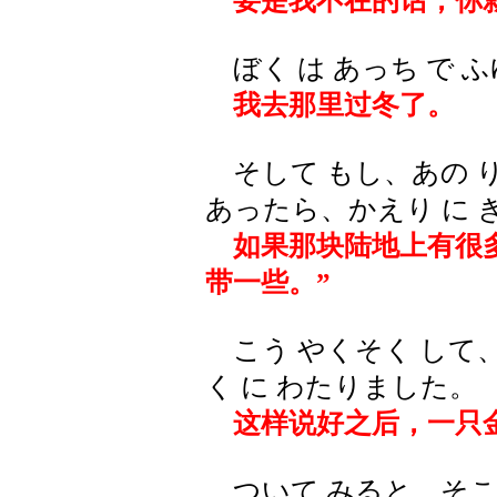
要是我不在的话，你就
ぼく は あっち で ふ
我去那里过冬了。
そして もし、あの り
あったら、かえり に 
如果那块陆地上有很多
带一些。”
こう やくそく して、
く に わたりました。
这样说好之后，一只金
ついて みると、そこに