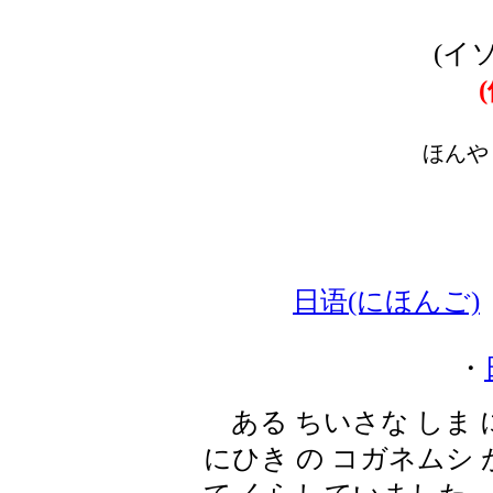
(イ
ほんや
日语(にほんご)
・
ある ちいさな しま に
にひき の コガネムシ 