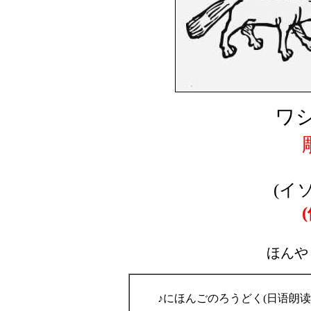
ワシ
(イ
ほんや
♪にほんごのろうどく(日语朗读