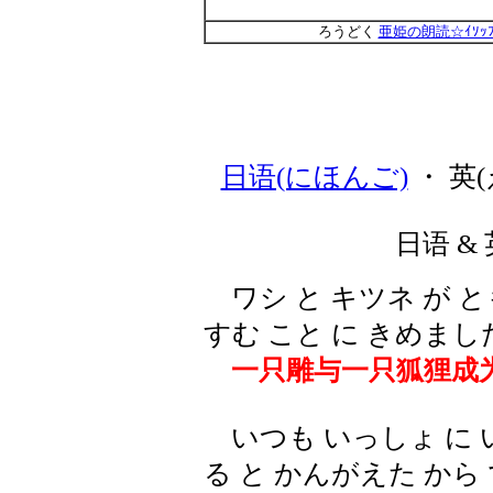
ろうどく
亜姫の朗読☆ｲｿｯ
日语(にほんご)
・ 英(
日语 & 
ワシ と キツネ が と
すむ こと に きめまし
一只雕与一只狐狸成
いつも いっしょ に 
る と かんがえた から