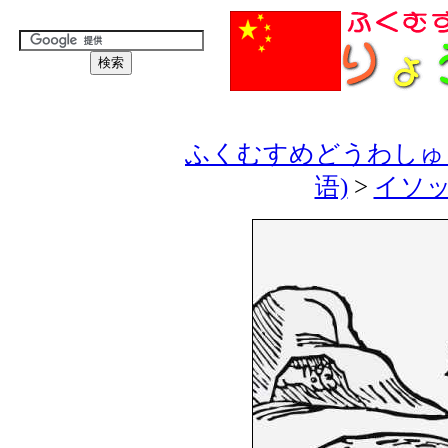
ふくむすめどうわしゅう
语)
>
イソッ