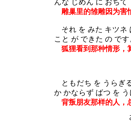
んな じめん に おち
雕巢里的雏雕因为害怕
それ を みた キツネ 
こと が できた の です
狐狸看到那种情形，
ともだち を うらぎる 
か かならず ばつ を う
背叛朋友那样的人，总