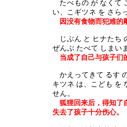
たべもの が なくて こ
い、こギツネ を さら
因没有食物而犯难的雕
じぶん と ヒナたち の
ぜんぶ たべて しまい
当成了自己与孩子们
かえってきて るす の 
キツネ は、こども を
せん。
狐狸回来后，得知了自
失去了孩子十分伤心。