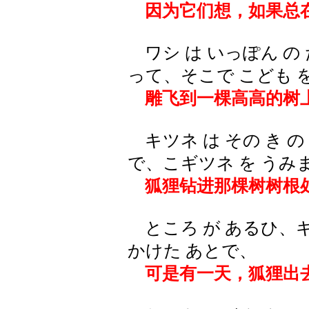
因为它们想，如果总
ワシ は いっぽん の 
って、そこで こども 
雕飞到一棵高高的树
キツネ は その き の
で、こギツネ を うみ
狐狸钻进那棵树树根处
ところ が あるひ、キツ
かけた あとで、
可是有一天，狐狸出