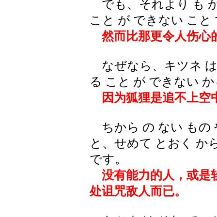
でも、それより も か
こと が できない こと
然而比那更令人伤心
なぜなら、キツネ は そ
る こと が できない 
因为狐狸是追不上空
ちから の ない もの 
と、せめて とおく から
です。
没有能力的人，或是软
处诅咒敌人而已。