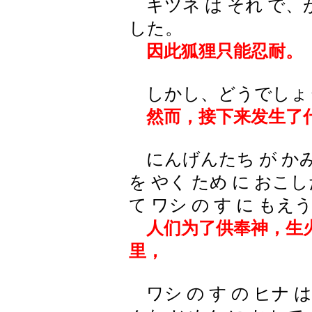
キツネ は それ で、が
した。
因此狐狸只能忍耐。
しかし、どうでしょ
然而，接下来发生了
にんげんたち が かみ
を やく ため に おこし
て ワシ の す に もえ
人们为了供奉神，生火
里，
ワシ の す の ヒナ 