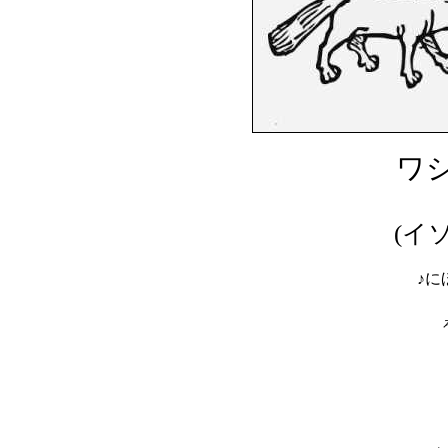
ワシ
(イ
♪に