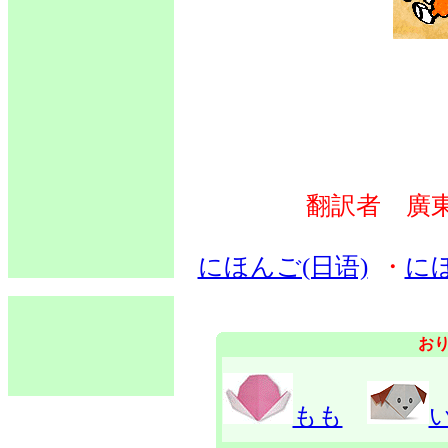
翻訳者 廣
にほんご(日语)
・
に
お
もも