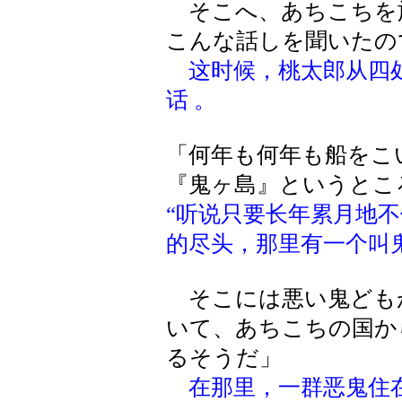
そこへ、あちこちを
こんな話しを聞いたの
这时候，桃太郎从四
话 。
「何年も何年も船をこ
『鬼ヶ島』というとこ
“听说只要长年累月地
的尽头，那里有一个叫
そこには悪い鬼ども
いて、あちこちの国か
るそうだ」
在那里，一群恶鬼住