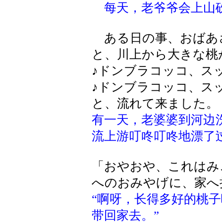
每天，老爷爷会上山
ある日の事、おばあ
と、川上から大きな桃
♪ドンブラコッコ、ス
♪ドンブラコッコ、ス
と、流れて来ました。
有一天，老婆婆到河边
流上游叮咚叮咚地漂了
「おやおや、これはみ
へのおみやげに、家へ
“啊呀，长得多好的桃
带回家去。”