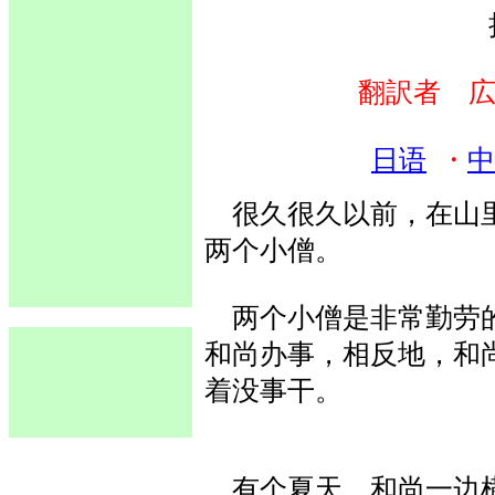
翻訳者 広
日语
・
中
很久很久以前，在山里
两个小僧。
两个小僧是非常勤劳的
和尚办事，相反地，和
着没事干。
有个夏天，和尚一边横