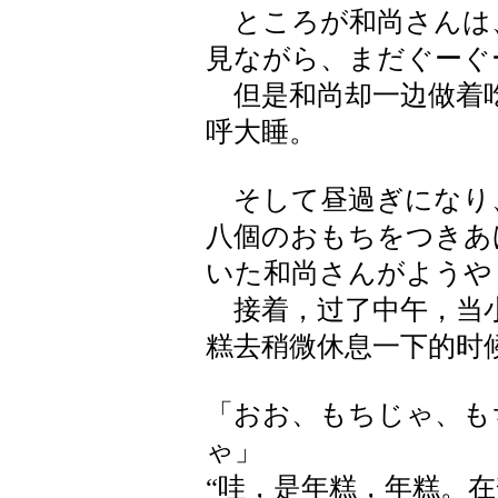
ところが和尚さんは
見ながら、まだぐーぐ
但是和尚却一边做着吃
呼大睡。
そして昼過ぎになり
八個のおもちをつきあ
いた和尚さんがようや
接着，过了中午，当小
糕去稍微休息一下的时
「おお、もちじゃ、も
ゃ」
“哇，是年糕，年糕。在