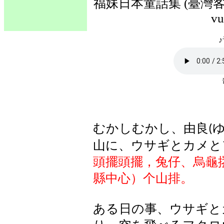
福妹日本童話集 (臺灣客語
vu
♪
むかしむかし、由良
(
山に、ウサギとカメと
頭擺頭擺，兔仔、烏龜
縣中心）个山排。
ある日の事、ウサギと