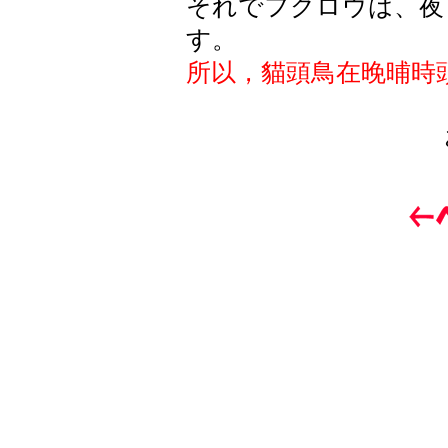
それでフクロウは、夜
す。
所以，貓頭鳥在晚晡時