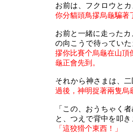
お前は、フクロウとカ
你分貓頭鳥摎烏龜騙著
お前と一緒に走ったカ
の向こうで待っていた
摎你比賽个烏龜在山頂
龜正會先到。
それから神さまは、二
過後，神明捉著兩隻烏
「この、おうちゃく者
と、つえで背中を叩き
「這狡猾个東西！」