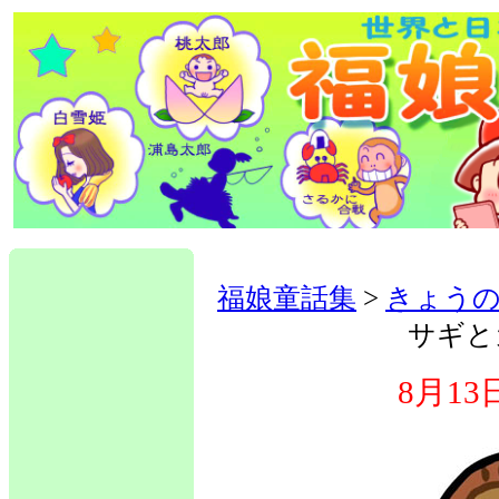
福娘童話集
>
きょうの
サギと
8月1