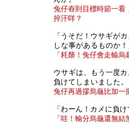
兔仔舂到目標時節一看
捽汗咩？
「うそだ！ウサギがカ
しな事があるものか！
「耗漦！兔仔會走輸烏
ウサギは、もう一度カ
負けてしまいました。
兔仔再過摎烏龜比加一
「わーん！カメに負け
「哇！輸分烏龜還無結