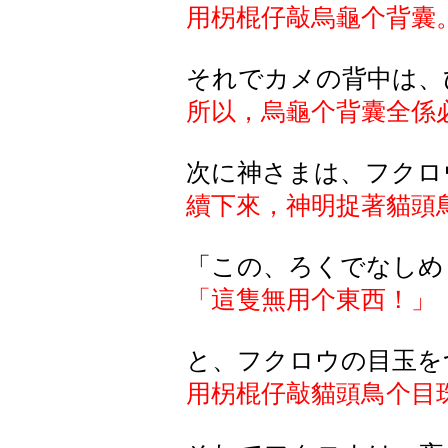
用柺棍仔敲烏龜个背囊
それでカメの背中は、
所以，烏龜个背囊全係
次に神さまは、フクロ
續下來，神明捉著貓頭
「この、ろくでなしめ
「這隻無用个東西！」
と、フクロウの目玉を
用柺棍仔敲貓頭鳥个目