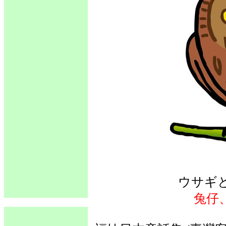
ウサギ
兔仔