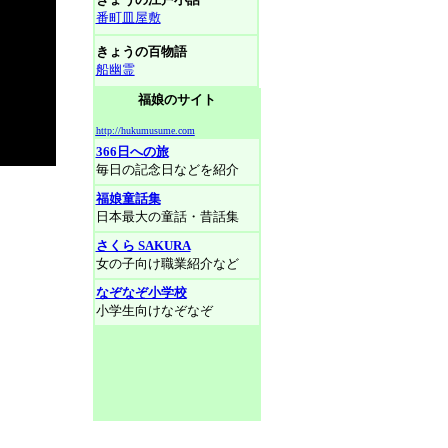
番町皿屋敷
きょうの百物語
船幽霊
福娘のサイト
http://hukumusume.com
366日への旅
毎日の記念日などを紹介
福娘童話集
日本最大の童話・昔話集
さくら SAKURA
女の子向け職業紹介など
なぞなぞ小学校
小学生向けなぞなぞ