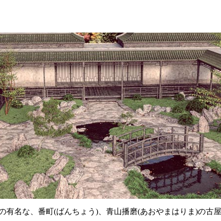
有名な、番町(ばんちょう)、青山播磨(あおやまはりま)の古屋