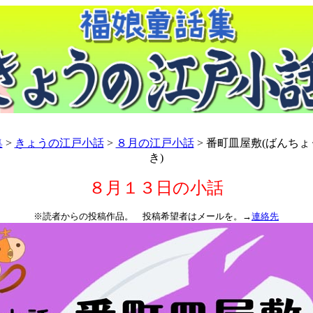
集
>
きょうの江戸小話
>
８月の江戸小話
> 番町皿屋敷(ばんち
き)
８月１３日の小話
※読者からの投稿作品。 投稿希望者はメールを。→
連絡先