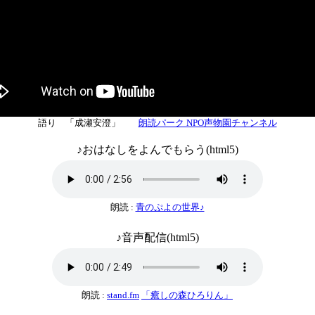
語り 「
成瀬安澄
」
朗読パーク NPO声物園チャンネル
♪おはなしをよんでもらう(html5)
朗読 :
青のぷよの世界♪
♪音声配信(html5)
朗読 :
stand.fm
「癒しの森ひろりん」