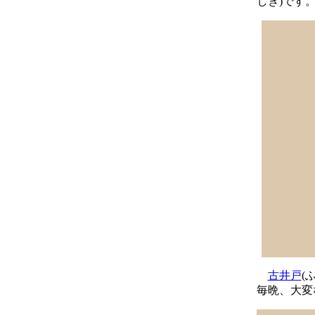
しき)です
古井戸
(
毎晩、大変