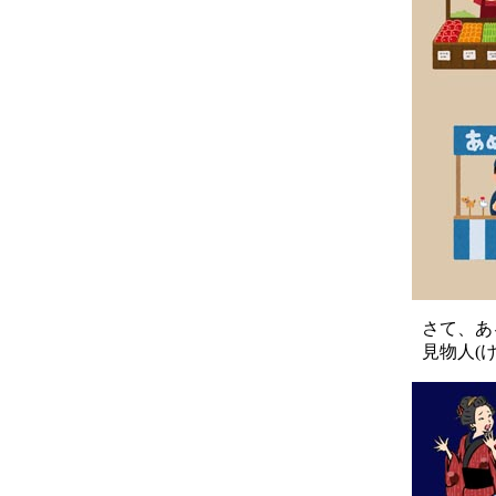
さて、あ
見物人(け