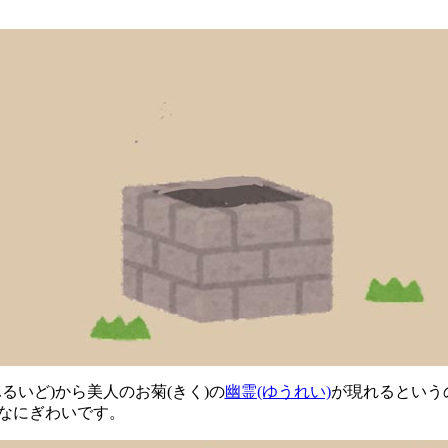
。
ふるいど)から美人のお菊(きく)の
幽霊(ゆうれい)
が現れるという
なにぎわいです。