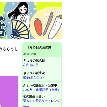
8月13日の豆知識
ょうさらやし
366日への旅
きょうの記念日
左利きの日
きょうの誕生花
鷺草(さぎそう)
きょうの誕生日・出来事
2002年 永瀬莉子（女優）
恋の誕生日占い
明るくて元気なチャレンジ
ャー