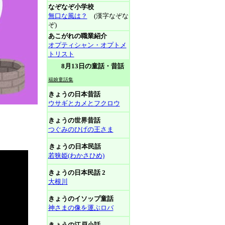
なぞなぞ小学校
無口な風は？
(漢字なぞな
ぞ)
あこがれの職業紹介
オプティシャン・オプトメ
トリスト
8月13日の童話・昔話
福娘童話集
きょうの日本昔話
ウサギとカメとフクロウ
きょうの世界昔話
つぐみのひげの王さま
きょうの日本民話
若狭姫(わかさひめ)
きょうの日本民話 2
大根川
きょうのイソップ童話
神さまの像を運ぶロバ
きょうの江戸小話