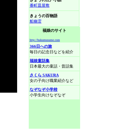
番町皿屋敷
きょうの百物語
船幽霊
福娘のサイト
http://hukumusume.com
366日への旅
毎日の記念日などを紹介
福娘童話集
日本最大の童話・昔話集
さくら SAKURA
女の子向け職業紹介など
なぞなぞ小学校
小学生向けなぞなぞ