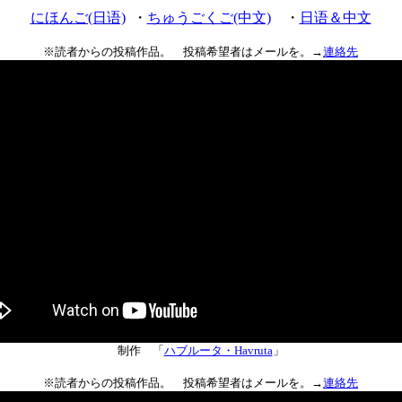
にほんご(日语)
・
ちゅうごくご(中文)
・
日语＆中文
※読者からの投稿作品。 投稿希望者はメールを。→
連絡先
制作 「
ハブルータ・Havruta
」
※読者からの投稿作品。 投稿希望者はメールを。→
連絡先