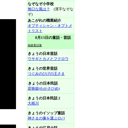
なぞなぞ小学校
無口な風は？
(漢字なぞな
ぞ)
あこがれの職業紹介
オプティシャン・オプトメ
トリスト
8月13日の童話・昔話
福娘童話集
きょうの日本昔話
ウサギとカメとフクロウ
きょうの世界昔話
つぐみのひげの王さま
きょうの日本民話
若狭姫(わかさひめ)
きょうの日本民話 2
大根川
きょうのイソップ童話
神さまの像を運ぶロバ
きょうの江戸小話