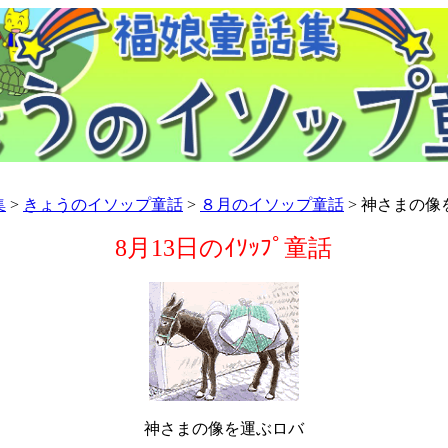
集
>
きょうのイソップ童話
>
８月のイソップ童話
> 神さまの像
8月13日のｲｿｯﾌﾟ童話
神さまの像を運ぶロバ