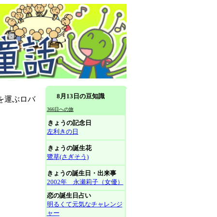
8月13日の豆知識
を運ぶロバ
366日への旅
きょうの記念日
左利きの日
きょうの誕生花
鷺草(さぎそう)
きょうの誕生日・出来事
2002年 永瀬莉子（女優）
恋の誕生日占い
明るくて元気なチャレンジ
ャー