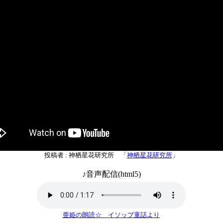
投稿者 : 神栖星花研究所 「
神栖星花研究所
」
♪音声配信(html5)
亜姫の朗読☆ イソップ童話より