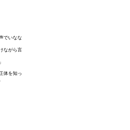
声でいなな
けながら言
」
正体を知っ
。