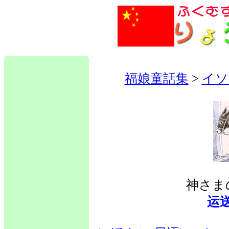
福娘童話集
>
イソ
神さま
运