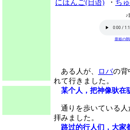
にほんご(日语)
・
ちゅ
♪
亜姫の朗
ある人が、
ロバ
の背
れて行きました。
某个人，把神像驮在
通りを歩いている人
拝みました。
路过的行人们，大家