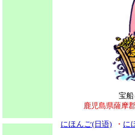
宝船
鹿児島県薩摩
にほんご(日语)
・
に