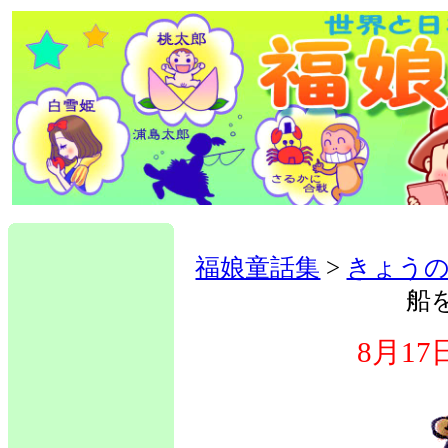
福娘童話集
>
きょう
船
8月1