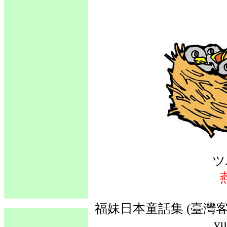
ツ
福妹日本童話集 (臺灣客語
vu