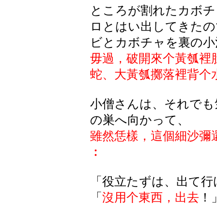
ところが割れたカボチ
ロとはい出してきたの
ビとカボチャを裏の小
毋過，破
開來个
黃
瓠裡
蛇、大黃
瓠擲落裡背个
小僧さんは、それでも
の巣へ向かって、
雖然恁樣，這個細沙彌
︰
「役立たずは、出て行
「
沒用个東西，出去
！