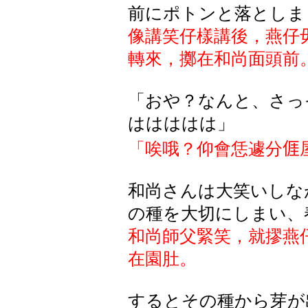
前にポトンと落としま
像講笑仔樣講後，燕仔
轉來
，擲在和尚面頭前
「おや？なんと、さっ
ははははは」
「唉哦？仰會恁遽分
𠊎
和尚さんは大笑いしな
の種を大切にしまい、
和尚師父緊笑，就摎燕
在
園肚
。
するとその種から芽が