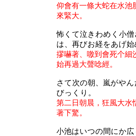
仰會有一條大蛇在水池
來緊大。
怖くて泣きわめく小僧
は、再びお経をあげ始
摎嚇著、噭到會死个細
始再過大聲唸經。
さて次の朝、嵐がやん
びっくり。
第二日朝晨，狂風大水
著下驚。
小池はいつの間にか広