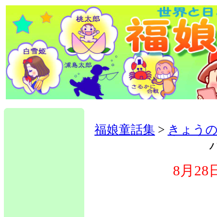
福娘童話集
>
きょうの
8月2