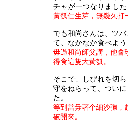
チャが一つなりました
黃
瓠仁生
芽，無幾久打
でも和尚さんは、ツバ
て、なかなか食べよう
毋過和尚師父講，他會
得食這隻大黃
瓠
。
そこで、しびれを切ら
守をねらって、ついに
た。
等到當毋著个細沙彌，
破開來
。