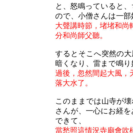
と、怒鳴っていると、
ので、小僧さんは一部
大聲講時節，堵堵和尚
分和尚師父聽。
するとそこへ突然の大
暗くなり、雷まで鳴り
過後，忽然間起大風，
落大水了。
このままでは山寺が壊
さんが、一心にお経を
できて、
當愁照這情況寺廟會吹