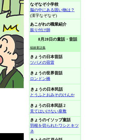
なぞなぞ小学校
脳の中にある固い物は？
(漢字なぞなぞ)
あこがれの職業紹介
振り付け師
8月28日の童話・昔話
福娘童話集
きょうの日本昔話
ツバメの宿賃
きょうの世界昔話
ロンドン橋
きょうの日本民話
とうふとおみそのけんか
きょうの日本民話 2
見てはいけない座敷
きょうのイソップ童話
羽根を切られたワシとキツ
ネ
きょうの江戸小話