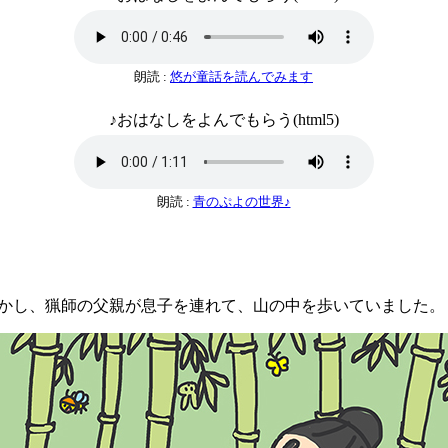
朗読 :
悠が童話を読んでみます
♪おはなしをよんでもらう(html5)
朗読 :
青のぷよの世界♪
し、猟師の父親が息子を連れて、山の中を歩いていました。