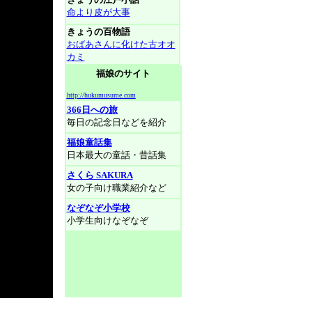
命より皮が大事
きょうの百物語
おばあさんに化けた古オオ
カミ
福娘のサイト
http://hukumusume.com
366日への旅
毎日の記念日などを紹介
福娘童話集
日本最大の童話・昔話集
さくら SAKURA
女の子向け職業紹介など
なぞなぞ小学校
小学生向けなぞなぞ