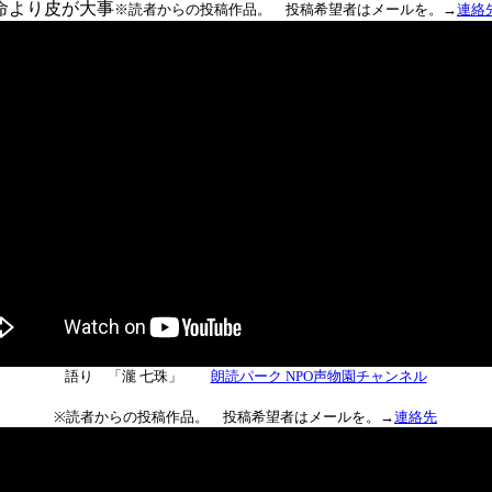
命より皮が大事
※読者からの投稿作品。 投稿希望者はメールを。→
連絡
語り 「
瀧 七珠
」
朗読パーク NPO声物園チャンネル
※読者からの投稿作品。 投稿希望者はメールを。→
連絡先