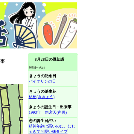
8月28日の豆知識
大事
366日への旅
きょうの記念日
バイオリンの日
きょうの誕生花
桔梗(ききょう)
きょうの誕生日・出来事
1993年 雨宮天(声優)
恋の誕生日占い
精神年齢は高いのに、むじ
ゃきで可愛い妹タイプ