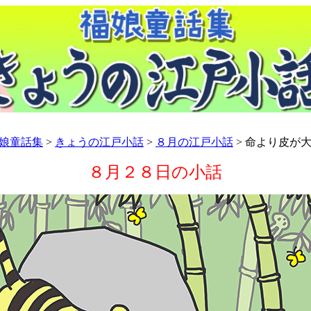
娘童話集
>
きょうの江戸小話
>
８月の江戸小話
> 命より皮が
８月２８日の小話