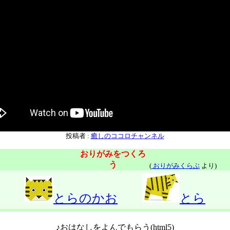
投稿者 :
癒しのココロチャンネル
おりがみをつくろ
う
(
おりがみくらぶ
より)
とらのかお
とら
♪おはなしをよんでもらう(html5)