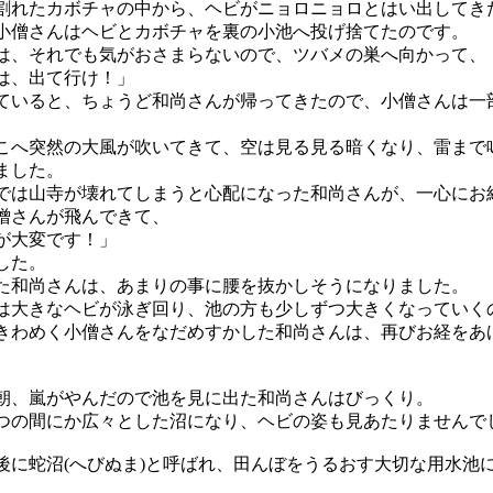
れたカボチャの中から、ヘビがニョロニョロとはい出してき
小僧さんはヘビとカボチャを裏の小池へ投げ捨てたのです。
、それでも気がおさまらないので、ツバメの巣へ向かって、
は、出て行け！」
ていると、ちょうど和尚さんが帰ってきたので、小僧さんは一
へ突然の大風が吹いてきて、空は見る見る暗くなり、雷まで
ました。
は山寺が壊れてしまうと心配になった和尚さんが、一心にお
僧さんが飛んできて、
が大変です！」
した。
和尚さんは、あまりの事に腰を抜かしそうになりました。
大きなヘビが泳ぎ回り、池の方も少しずつ大きくなっていく
わめく小僧さんをなだめすかした和尚さんは、再びお経をあ
、嵐がやんだので池を見に出た和尚さんはびっくり。
の間にか広々とした沼になり、ヘビの姿も見あたりませんで
に蛇沼(へびぬま)と呼ばれ、田んぼをうるおす大切な用水池