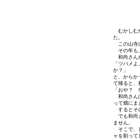
むかしむか
た。
この山寺に
その年も、
和尚さん
「ツバメよ
か？」
と、からか
て帰ると、
「おや？ 
和尚さんは
って畑にま
するとその
でも和尚さ
ません。
そこで、し
ャを割って