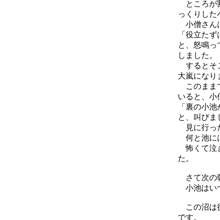
ところが割
っくりした
小僧さんは
「役立たず
と、怒鳴っ
しました。
するとそこ
大嵐になり
このままで
いると、小
「裏の小池
と、叫びま
見に行った
何と池には
怖くて泣き
た。
さて次の朝
小池はいつ
この沼は後
です。