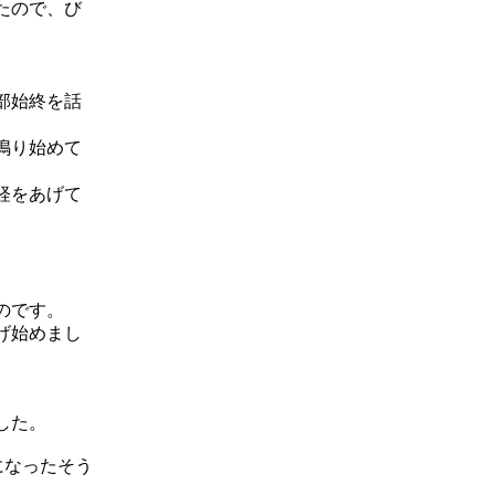
たので、び
部始終を話
鳴り始めて
経をあげて
のです。
げ始めまし
した。
になったそう