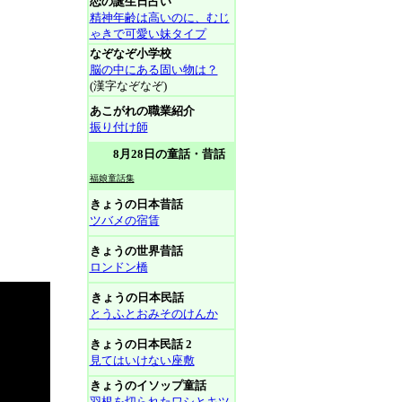
恋の誕生日占い
精神年齢は高いのに、むじ
ゃきで可愛い妹タイプ
なぞなぞ小学校
脳の中にある固い物は？
(漢字なぞなぞ)
あこがれの職業紹介
振り付け師
8月28日の童話・昔話
福娘童話集
きょうの日本昔話
ツバメの宿賃
きょうの世界昔話
ロンドン橋
きょうの日本民話
とうふとおみそのけんか
きょうの日本民話 2
見てはいけない座敷
きょうのイソップ童話
羽根を切られたワシとキツ