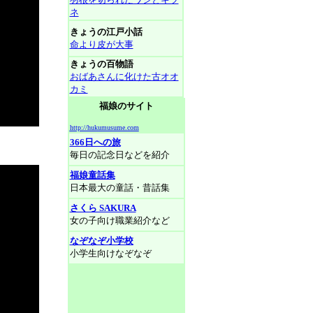
ネ
きょうの江戸小話
命より皮が大事
きょうの百物語
おばあさんに化けた古オオ
カミ
福娘のサイト
http://hukumusume.com
366日への旅
毎日の記念日などを紹介
福娘童話集
日本最大の童話・昔話集
さくら SAKURA
女の子向け職業紹介など
なぞなぞ小学校
小学生向けなぞなぞ