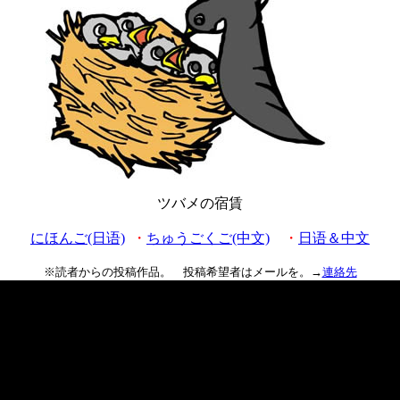
ツバメの宿賃
にほんご(日语)
・
ちゅうごくご(中文)
・
日语＆中文
※読者からの投稿作品。 投稿希望者はメールを。→
連絡先