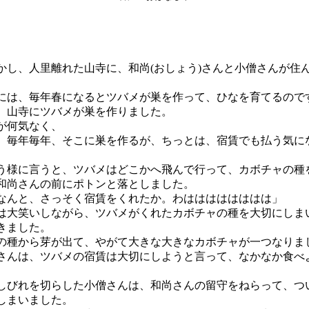
し、人里離れた山寺に、和尚(おしょう)さんと小僧さんが住
は、毎年春になるとツバメが巣を作って、ひなを育てるので
山寺にツバメが巣を作りました。
が何気なく、
。毎年毎年、そこに巣を作るが、ちっとは、宿賃でも払う気に
う様に言うと、ツバメはどこかへ飛んで行って、カボチャの種
和尚さんの前にポトンと落としました。
なんと、さっそく宿賃をくれたか。わはははははははは」
大笑いしながら、ツバメがくれたカボチャの種を大切にしま
きました。
種から芽が出て、やがて大きな大きなカボチャが一つなりま
んは、ツバメの宿賃は大切にしようと言って、なかなか食べ
びれを切らした小僧さんは、和尚さんの留守をねらって、つ
しまいました。