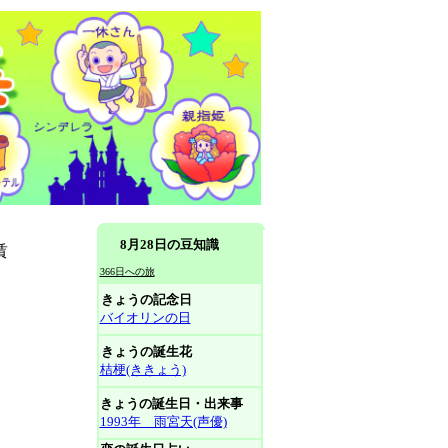
8月28日の豆知識
賃
366日への旅
きょうの記念日
バイオリンの日
きょうの誕生花
桔梗(ききょう)
きょうの誕生日・出来事
1993年 雨宮天(声優)