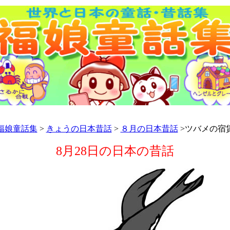
福娘童話集
>
きょうの日本昔話
>
８月の日本昔話
>ツバメの宿
8月28日の日本の昔話