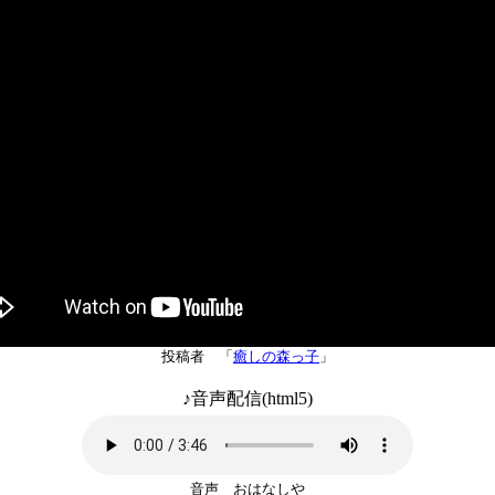
投稿者 「
癒しの森っ子
」
♪音声配信(html5)
音声 おはなしや