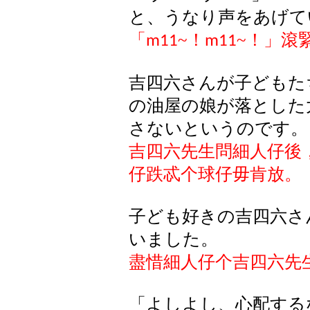
と
、
うなり
声
をあげて
「
~
！
~
！」滾
m11
m11
吉四六さんが子どもた
の油屋の娘が落とした
さないというのです。
吉四六先生問細人仔後
仔跌忒个球仔毋肯放。
子ども好きの吉四六さ
いました。
盡惜細人仔个吉四六先
「よしよし、心配する