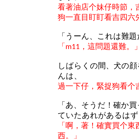
看著油店个妹仔時節，
狗一直目盯盯看吉四六
「うーん、これは難題
「
，這問題還難。
m11
しばらくの間、犬の顔
んは、
過一下仔，緊捉狗看个
「あ、そうだ！確か買
ていたあれがあるはず
「啊，著！確實買个東
西。」