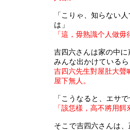
「こりゃ、知らない人
は」
「這，毋熟識个人做毋
吉四六
さんは
家
の
中
に
みんな
出
かけているら
吉四六先生對屋肚大聲
屋下無人。
「こうなると、エサで
「該恁樣，高不將用餌
そこで吉四六さんは、