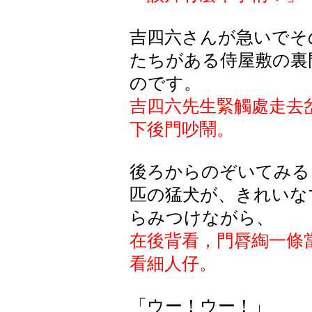
吉四六さんが急いでそ
たちがある侍屋敷の裏
のです。
吉四六先生緊觸處走去
下後門吵鬧。
後ろからのぞいてみる
匹の猛犬が、きれいな
らみつけながら、
在後背看，門脣綯一條
看細人仔。
「
ウー
！
ウー
！」