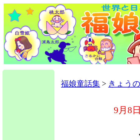
福娘童話集
>
きょう
9月8