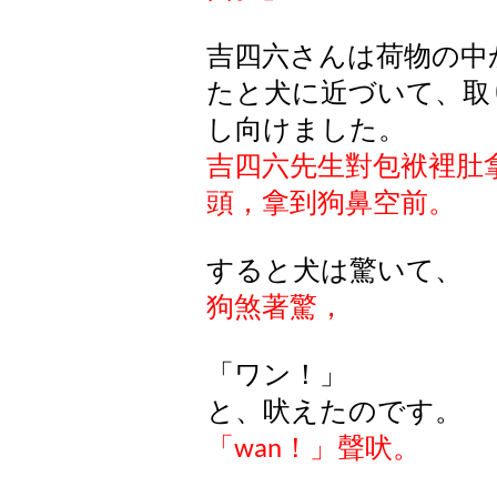
吉四六さんは荷物の中
たと犬に近づいて、取
し向けました。
吉四六先生對包袱裡肚
頭，拿到狗鼻空前。
すると犬は驚いて、
狗煞著驚，
「ワン！」
と、吠えたのです。
「
！」聲吠。
wan