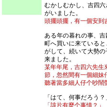
むかしむかし、吉四六
がいました。
頭擺頭擺，有一個安到
ある
年
の
暮
れの
事、吉
町
へ
買
いに
来
ていると
がして
、続
いて
大勢
の
来
ました
。
某年年尾，吉四六先生
節，忽然間有一個細妹
聽著當多細人仔个吵鬧
「はて、何事だろう？
「該片有麼个事情？」