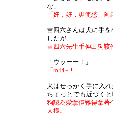
な」
「好，好，毋使愁。阿
吉四六さんは犬に手を
したが、
吉四六先生手伸出狗該
「ウッーー！」
「
~
！」
m11
犬はせっかく手に入れ
ちょっとでも近づくと
狗認為愛拿佢難得拿著
人樣。