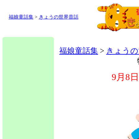
福娘童話集
>
きょうの世界昔話
福娘童話集
>
きょうの
9月8