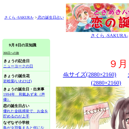
さくら -SAKURA-
>
恋の誕生日占い
さくら -SAKURA-
9月 8日の豆知識
366日への旅
きょうの記念日
９月
ニューヨークの日
4kサイズ(2880×2160)
きょうの誕生花
岩桧葉(いわひば)
(2880×2160)
きょうの誕生日・出来事
1994年 和氣あず未（声
優）
恋の誕生日占い
優れた金銭感覚で、お金を
貯めるのが上手
なぞなぞ小学校
鳥が９羽集まると何にな