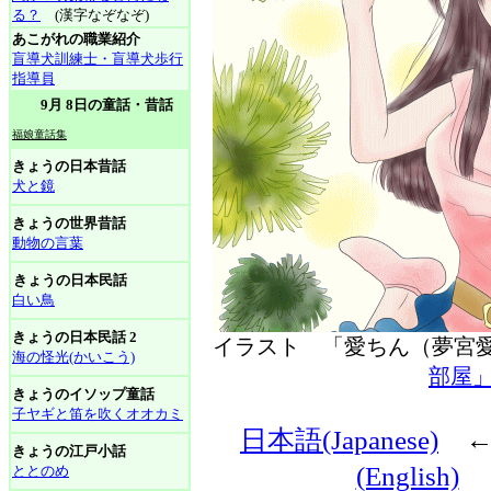
る？
(漢字なぞなぞ)
あこがれの職業紹介
盲導犬訓練士・盲導犬歩行
指導員
9月 8日の童話・昔話
福娘童話集
きょうの日本昔話
犬と鏡
きょうの世界昔話
動物の言葉
きょうの日本民話
白い鳥
きょうの日本民話 2
イラスト 「愛ちん（夢
海の怪光(かいこう)
部屋
きょうのイソップ童話
子ヤギと笛を吹くオオカミ
日本語(Japanese)
きょうの江戸小話
(English)
ととのめ