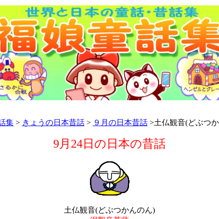
話集
>
きょうの日本昔話
>
９月の日本昔話
>土仏観音(どぶつか
9月24日の日本の昔話
土仏観音(どぶつかんのん)