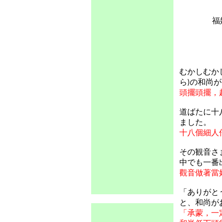
福
むかしむか
ら
の和尚が
)
頭擺頭擺，
道ばたに十
ました。
十八個細人
その
観音
さ
中
でも
一番
觀音做著當
「ありがと
と、和尚が
「承蒙，一