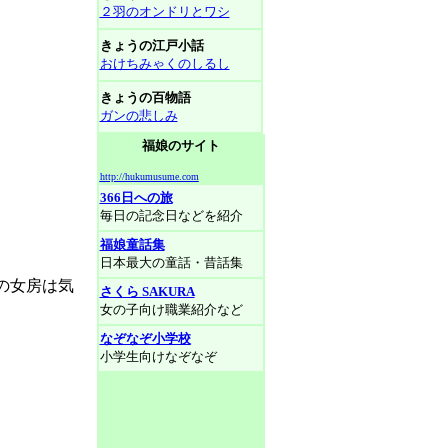
２羽のオンドリとワシ
きょうの江戸小話
おけちみゃくのしるし
きょうの百物語
ガンの悲しみ
福娘のサイト
http://hukumusume.com
366日への旅
毎日の記念日などを紹介
福娘童話集
日本最大の童話・昔話集
の女房は気
さくら SAKURA
女の子向け職業紹介など
なぞなぞ小学校
小学生向けなぞなぞ