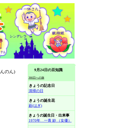
9月24日の豆知識
んのん)
366日への旅
きょうの記念日
清掃の日
きょうの誕生花
萩(はぎ)
きょうの誕生日・出来事
1970年 一青 妙 （女優）