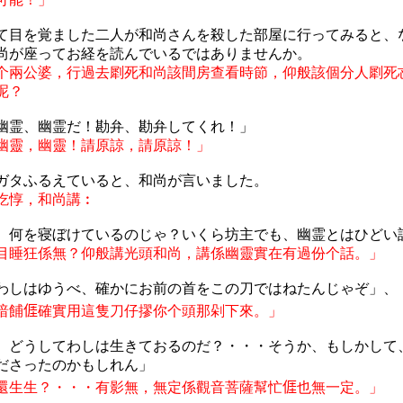
て目を覚ました二人が和尚さんを殺した部屋に行ってみると、
尚が座ってお経を読んでいるではありませんか。
个兩公婆，行過去
㓾
死和尚該間房查看時節，仰般該個分人
㓾
死
呢？
幽霊、幽霊だ！勘弁、勘弁してくれ！」
幽靈，幽靈！請原諒，請原諒！」
ガタふるえていると、和尚が言いました。
吃
惇，
和尚講︰
、何を寝ぼけているのじゃ？いくら坊主でも、幽霊とはひどい
目睡狂係無？仰般講光頭和尚，講係幽靈實在有過份个話。」
わしはゆうべ、確かにお前の首をこの刀ではねたんじゃぞ」、
暗餔
𠊎
確實用這隻刀仔摎你个頭那剁下來。」
、どうしてわしは生きておるのだ？・・・そうか、もしかして
ださったのかもしれん」
還生生？・・・有影無，無定係觀音菩薩幫忙
𠊎
也無一定。」