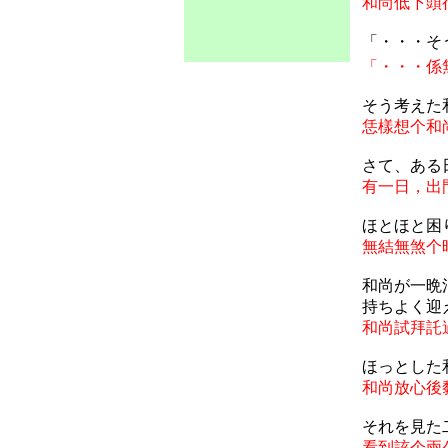
和尚低下頭
「・・・そ
「・・・係
そう考えた
恁樣想个和
さて、ある
有一日，出
ほとほと困
無結無煞个
和尚が一晩
持ちよく迎
和尚試拜託
ほっとした
和尚放心後
それを見た
看到該个兩