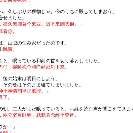
へ。久しぶりの獲物じゃ。今のうちに殺してしまおう」
合せました。
，盡久無捕著个東西。這下來
㓾
忒佢。」
𠊎
看你。
は、山賊の住み家だったのです。
山賊竇。
くと、眠っている和尚の首を切り落としました。
刀仔，摎睡忒个和尚頭那剁下來。
。後
の
始末
は
明日
にしよう
」
、
その
晩
はそのまま
寝
てしまいました
。
伸个事情韶早正處理。」
目了。
の
朝、二人
がまだ
眠
っていると
、
お
経
を
読
む
声
が
聞
こえてきま
，兩公婆吂睡醒，就聽著念經个聲音。
さか！」
可能！」