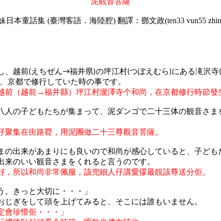
泥觀音菩薩
妹日本童話集 (臺灣客語．海陸腔) 翻譯：鄧文政(ten33 vun55 zhin1
し、越前
えちぜん
福井県
の坪江村
つぼえむら
にある滝沢寺
(
→
)
(
)
、京都で修行していた時の事です。
越前（越前→福井縣）坪江村瀧澤寺个和尚，在京都修行時節發
八人の子どもたちが集まって、泥ダンゴで二十三体の観音さま
仔聚集在街路脣，用泥團做二十三尊觀音菩薩。
まの
出来
があまりにも
良
いので
和尚
が
感心
していると
、子
ども
出来
のいい
観音
さまをくれると
言
うのです
。
好，所以和尚非常佩服，該兜細人仔講愛摎最靚該尊送分佢。
う。きっと大切に・・・」
おじぎをして頭を上げてみると、そこには誰もいません。
定會珍惜佢・・・」