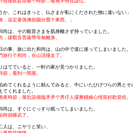
行禮後臥起頭看个時節，嗄無半儕在該位。
うか、これはきっと、仏さまが私にくだされた物に違いない」
無，這定著係佛祖賜分
𠊎
个東西。」
和尚は、その観音さまを肌身離さず持っていました。
尚，摎觀音菩薩帶等無離身。
日の事、旅に出た和尚は、山の中で道に迷ってしまいました。
門旅行个和尚，在山頂撞走了。
りはてていると、一軒の家が見つかりました。
時節，看到一間屋。
泊めてくれるように頼んでみると、中にいたひげづらの男とそ
えてくれました。
過夜時節，屋肚該個鬚矛矛个男仔人摎厥餔娘心情當好歡迎佢。
和尚は、すぐにぐっすり眠ってしまいました。
黏時就睡忒了。
二人は、ニヤリと笑い、
公婆斯笑咪咪，