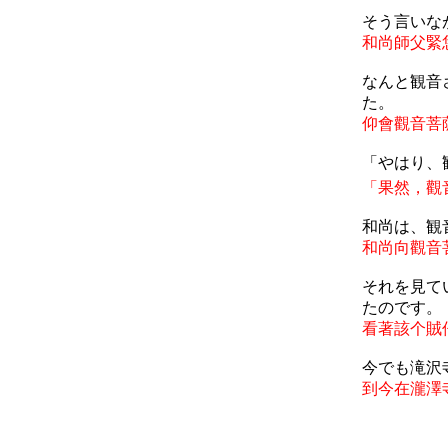
そう言いな
和尚師父緊
なんと観音
た。
仰會觀音菩
「やはり、
「果然，觀
和尚は、観
和尚向觀音
それを見て
たのです。
看著該个賊
今でも滝沢
到今在瀧澤