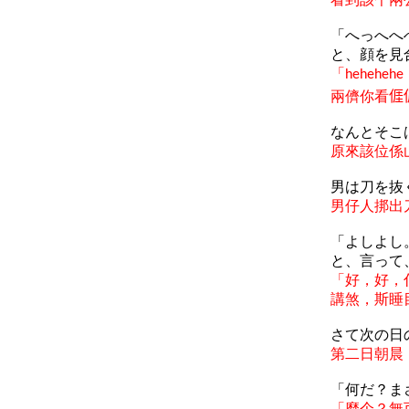
「へっへへ
と、顔を見
「
hehehehe
兩儕你看
𠊎
なんとそこ
原來該位係
男は刀を抜
男仔人
挷
出
「
よしよし
と
、言
って
「好，好，
講煞，斯睡
さて
次
の
日
第二日朝晨
「何だ？ま
「麼个？無