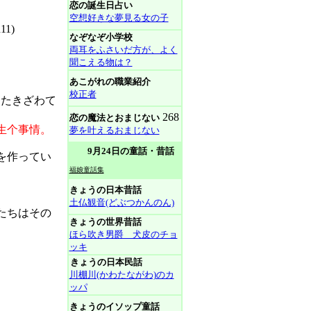
恋の誕生日占い
空想好きな夢見る女の子
1)
なぞなぞ小学校
両耳をふさいだ方が、よく
聞こえる物は？
あこがれの職業紹介
校正者
たきざわて
(
268
恋の魔法とおまじない
生个事情。
夢を叶えるおまじない
9月24日の童話・昔話
を作ってい
福娘童話集
きょうの日本昔話
土仏観音(どぶつかんのん)
たちはその
きょうの世界昔話
ほら吹き男爵 犬皮のチョ
ッキ
きょうの日本民話
川棚川(かわたながわ)のカ
ッパ
きょうのイソップ童話