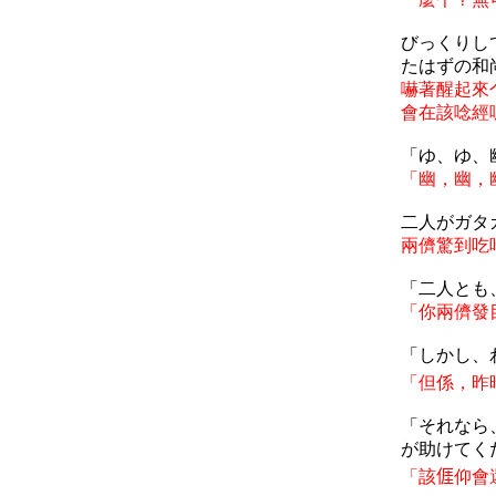
びっくりし
たはずの和
嚇著醒起來
會在該唸經
「ゆ、ゆ、
「幽，幽，
二人がガタ
兩儕驚到吃
「二人とも
「你兩儕發
「しかし、
「但係，昨
「それなら
が助けてく
「該
𠊎
仰會