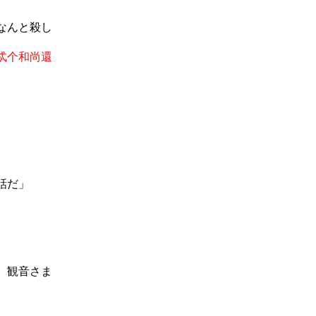
なんと殺し
忒个和尚還
話だ」
、観音さま