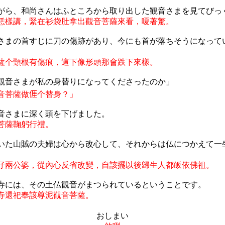
がら、和尚さんはふところから取り出した観音さまを見てびっ
恁樣講，緊在衫袋肚拿出觀音菩薩來看，嗄著驚。
さまの首すじに刀の傷跡があり、今にも首が落ちそうになって
薩个頸根有傷痕，這下像形頭那會跌下來樣。
観音さまが私の身替りになってくださったのか」
音菩薩做
𠊎
个替身？」
音さまに深く頭を下げました。
菩薩鞠躬行禮。
いた山賊の夫婦は心から改心して、それからは仏につかえて一
仔兩公婆，從內心反省改變，自該擺以後歸生人都皈依佛祖。
寺には、その土仏観音がまつられているということです。
寺還祀奉該尊泥觀音菩薩。
おしまい