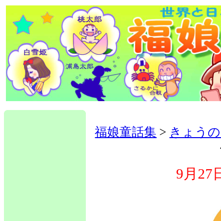
福娘童話集
>
きょうの
9月2